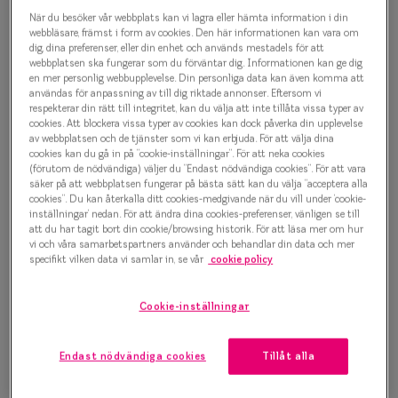
Progressi
När du besöker vår webbplats kan vi lagra eller hämta information i din
Pure form 0IY2347 C02
webbläsare, främst i form av cookies. Den här informationen kan vara om
Enkelslip
dig, dina preferenser, eller din enhet och används mestadels för att
Glasögonbåge
webbplatsen ska fungerar som du förväntar dig. Informationen kan ge dig
en mer personlig webbupplevelse. Din personliga data kan även komma att
Terminalg
användas för anpassning av till dig riktade annonser. Eftersom vi
500 kr
respekterar din rätt till integritet, kan du välja att inte tillåta vissa typer av
Läsglasög
cookies. Att blockera vissa typer av cookies kan dock påverka din upplevelse
av webbplatsen och de tjänster som vi kan erbjuda. För att välja dina
Olika glas 
cookies kan du gå in på ”cookie-inställningar”. För att neka cookies
Välj färg:
(förutom de nödvändiga) väljer du ”Endast nödvändiga cookies”. För att vara
säker på att webbplatsen fungerar på bästa sätt kan du välja ”acceptera alla
Röd
Kollektio
cookies”. Du kan återkalla ditt cookies-medgivande när du vill under ’cookie-
inställningar’ nedan. För att ändra dina cookies-preferenser, vänligen se till
Taberg by
att du har tagit bort din cookie/browsing historik. För att läsa mer om hur
vi och våra samarbetspartners använder och behandlar din data och mer
Efva Attl
specifikt vilken data vi samlar in, se vår
cookie policy
Oscar Jac
Bågstorlek
Cookie-inställningar
Smarteyes
S
120-126 mm
Endast nödvändiga cookies
Tillåt alla
Trender o
Osäker på vilken storlek du har? Se vår
Storleksguide