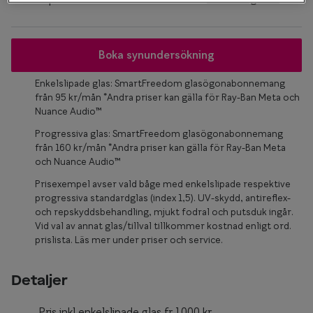
Glasögon 
Boka synundersökning
Enkelslipade glas: SmartFreedom glasögonabonnemang
från 95 kr/mån *Andra priser kan gälla för Ray-Ban Meta och
Nuance Audio™
Progressiva glas: SmartFreedom glasögonabonnemang
från 160 kr/mån *Andra priser kan gälla för Ray-Ban Meta
och Nuance Audio™
Prisexempel avser vald båge med enkelslipade respektive
progressiva standardglas (index 1,5). UV-skydd, antireflex-
och repskyddsbehandling, mjukt fodral och putsduk ingår.
Vid val av annat glas/tillval tillkommer kostnad enligt ord.
prislista. Läs mer under priser och service.
Detaljer
Pris inkl enkelslipade glas fr.1000 kr