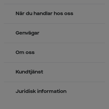
När du handlar hos oss
Skandinavisk unik design
Genvägar
Legitimerade optiker
Hitta butik
Om oss
Över 70 butiker
Synundersökning
Jobba hos oss
Glasögon
Kundtjänst
Företagsavtal
Solglasögon
Vanliga frågor & svar
Press
Kontaktlinser
Juridisk information
Kontakta oss
Om Smarteyes
Integritetspolicy