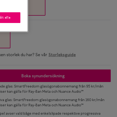
låt alla
k
ken storlek du har? Se vår
Storleksguide
Boka synundersökning
pade glas: SmartFreedom glasögonabonnemang från 95 kr/mån
iser kan gälla för Ray-Ban Meta och Nuance Audio™
iva glas: SmartFreedom glasögonabonnemang från 160 kr/mån
iser kan gälla för Ray-Ban Meta och Nuance Audio™
el avser vald båge med enkelslipade respektive progressiva