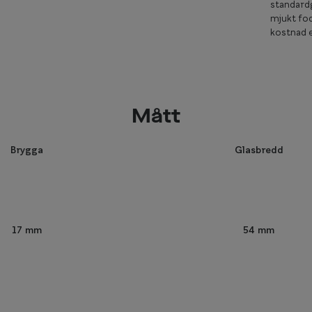
standardg
mjukt fod
kostnad e
Mått
Brygga
Glasbredd
54 mm
17 mm