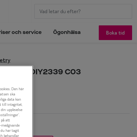
Boka tid
riser och service
Ögonhälsa
etry
eometry 0IY2339 C03
onbåge
cookies. Den här
latsen ska
r
nliga data kan
ill integritet,
a din upplevelse
ställningar”.
 på att
es-medgivande
t du har tagit
ch behandlar