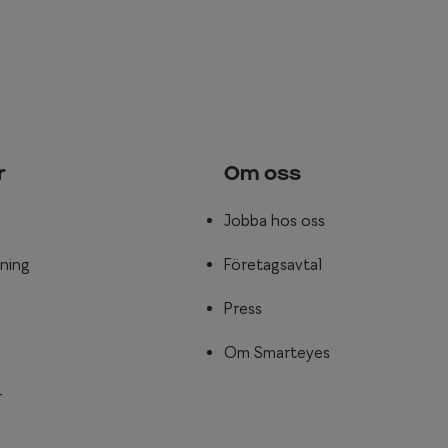
r
Om oss
Jobba hos oss
ning
Företagsavtal
Press
Om Smarteyes
r