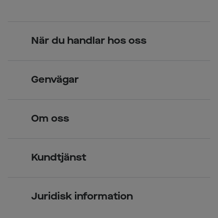
När du handlar hos oss
Skandinavisk unik design
Genvägar
Legitimerade optiker
Hitta butik
Om oss
Över 70 butiker
Synundersökning
Jobba hos oss
Glasögon
Kundtjänst
Företagsavtal
Solglasögon
Vanliga frågor & svar
Press
Kontaktlinser
Juridisk information
Kontakta oss
Om Smarteyes