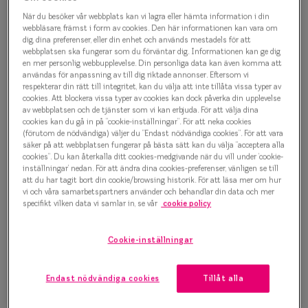
Progressi
När du besöker vår webbplats kan vi lagra eller hämta information i din
Oscar Jacobson 0IY1146T 2
webbläsare, främst i form av cookies. Den här informationen kan vara om
Enkelslip
dig, dina preferenser, eller din enhet och används mestadels för att
Glasögonbåge
webbplatsen ska fungerar som du förväntar dig. Informationen kan ge dig
Terminalg
en mer personlig webbupplevelse. Din personliga data kan även komma att
1 500 kr
användas för anpassning av till dig riktade annonser. Eftersom vi
respekterar din rätt till integritet, kan du välja att inte tillåta vissa typer av
Läsglasög
cookies. Att blockera vissa typer av cookies kan dock påverka din upplevelse
av webbplatsen och de tjänster som vi kan erbjuda. För att välja dina
Olika glas 
cookies kan du gå in på ”cookie-inställningar”. För att neka cookies
Välj färg:
(förutom de nödvändiga) väljer du ”Endast nödvändiga cookies”. För att vara
säker på att webbplatsen fungerar på bästa sätt kan du välja ”acceptera alla
Grå
Kollektio
cookies”. Du kan återkalla ditt cookies-medgivande när du vill under ’cookie-
inställningar’ nedan. För att ändra dina cookies-preferenser, vänligen se till
Taberg by
att du har tagit bort din cookie/browsing historik. För att läsa mer om hur
vi och våra samarbetspartners använder och behandlar din data och mer
Efva Attl
specifikt vilken data vi samlar in, se vår
cookie policy
Oscar Jac
Bågstorlek
Cookie-inställningar
Smarteyes
S
120-126 mm
Endast nödvändiga cookies
Tillåt alla
Trender o
Osäker på vilken storlek du har? Se vår
Storleksguide