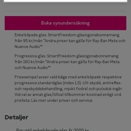
Glasögon 
Boka synundersökning
Enkelslipade glas: SmartFreedom glasögonabonnemang
från 95 kr/mån *Andra priser kan gälla för Ray-Ban Meta och
Nuance Audio™
Progressiva glas: SmartFreedom glasögonabonnemang
från 160 kr/mån *Andra priser kan gälla för Ray-Ban Meta
och Nuance Audio™
Prisexempel avser vald båge med enkelslipade respektive
progressiva standardglas (index 1,5). UV-skydd, antireflex-
och repskyddsbehandling, mjukt fodral och putsduk ingår.
Vid val av annat glas/tillval tillkommer kostnad enligt ord.
prislista. Läs mer under priser och service.
Detaljer
Pris inkl enkelslipade glas fr.2000 kr