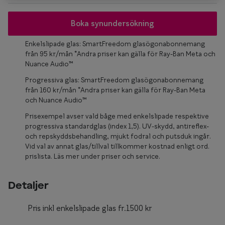
Glasögon 
Boka synundersökning
Enkelslipade glas: SmartFreedom glasögonabonnemang
från 95 kr/mån *Andra priser kan gälla för Ray-Ban Meta och
Nuance Audio™
Progressiva glas: SmartFreedom glasögonabonnemang
från 160 kr/mån *Andra priser kan gälla för Ray-Ban Meta
och Nuance Audio™
Prisexempel avser vald båge med enkelslipade respektive
progressiva standardglas (index 1,5). UV-skydd, antireflex-
och repskyddsbehandling, mjukt fodral och putsduk ingår.
Vid val av annat glas/tillval tillkommer kostnad enligt ord.
prislista. Läs mer under priser och service.
Detaljer
Pris inkl enkelslipade glas fr.1500 kr