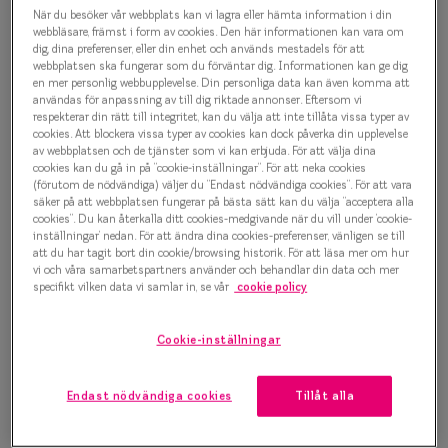
Sporty Style 0IY1004 C02
Progressi
När du besöker vår webbplats kan vi lagra eller hämta information i din
webbläsare, främst i form av cookies. Den här informationen kan vara om
Glasögonbåge
dig, dina preferenser, eller din enhet och används mestadels för att
Enkelslip
webbplatsen ska fungerar som du förväntar dig. Informationen kan ge dig
1 000 kr
en mer personlig webbupplevelse. Din personliga data kan även komma att
Terminalg
användas för anpassning av till dig riktade annonser. Eftersom vi
respekterar din rätt till integritet, kan du välja att inte tillåta vissa typer av
Läsglasög
cookies. Att blockera vissa typer av cookies kan dock påverka din upplevelse
av webbplatsen och de tjänster som vi kan erbjuda. För att välja dina
Välj färg:
cookies kan du gå in på ”cookie-inställningar”. För att neka cookies
Olika glas 
Blå
(förutom de nödvändiga) väljer du ”Endast nödvändiga cookies”. För att vara
säker på att webbplatsen fungerar på bästa sätt kan du välja ”acceptera alla
Kollektio
cookies”. Du kan återkalla ditt cookies-medgivande när du vill under ’cookie-
inställningar’ nedan. För att ändra dina cookies-preferenser, vänligen se till
Taberg by
att du har tagit bort din cookie/browsing historik. För att läsa mer om hur
vi och våra samarbetspartners använder och behandlar din data och mer
specifikt vilken data vi samlar in, se vår
cookie policy
Efva Attl
Bågstorlek
Oscar Jac
Cookie-inställningar
M
127-137 mm
Smarteyes
Endast nödvändiga cookies
Tillåt alla
Osäker på vilken storlek du har? Se vår
Storleksguide
Trender o