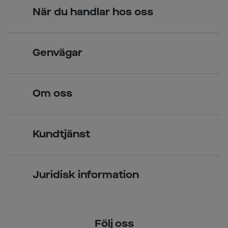
När du handlar hos oss
Skandinavisk unik design
Genvägar
Legitimerade optiker
Hitta butik
Om oss
Över 70 butiker
Synundersökning
Jobba hos oss
Glasögon
Kundtjänst
Företagsavtal
Solglasögon
Vanliga frågor & svar
Press
Kontaktlinser
Juridisk information
Kontakta oss
Om Smarteyes
Integritetspolicy
Följ oss
Cookiepolicy