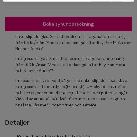
Glasögon 
Boka synundersökning
Enkelslipade glas: SmartFreedom glasögonabonnemang
från 95 kr/mån *Andra priser kan gälla för Ray-Ban Meta och
Nuance Audio™
Progressiva glas: SmartFreedom glasögonabonnemang
från 160 kr/mån *Andra priser kan gälla för Ray-Ban Meta
och Nuance Audio™
Prisexempel avser vald båge med enkelslipade respektive
progressiva standardglas (index 1,5). UV-skydd, antireflex-
och repskyddsbehandling, mjukt fodral och putsduk ingår.
Vid val av annat glas/tillval tillkommer kostnad enligt ord.
prislista. Läs mer under priser och service.
Detaljer
Pris inkl enkelslipade glas fr.1500 kr