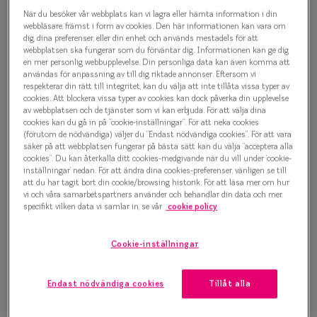
Progressi
När du besöker vår webbplats kan vi lagra eller hämta information i din
Bold Geometry 0IY1008 C02
webbläsare, främst i form av cookies. Den här informationen kan vara om
Enkelslip
dig, dina preferenser, eller din enhet och används mestadels för att
Glasögonbåge
webbplatsen ska fungerar som du förväntar dig. Informationen kan ge dig
en mer personlig webbupplevelse. Din personliga data kan även komma att
Terminalg
användas för anpassning av till dig riktade annonser. Eftersom vi
1 000 kr
respekterar din rätt till integritet, kan du välja att inte tillåta vissa typer av
Läsglasög
cookies. Att blockera vissa typer av cookies kan dock påverka din upplevelse
av webbplatsen och de tjänster som vi kan erbjuda. För att välja dina
Olika glas 
cookies kan du gå in på ”cookie-inställningar”. För att neka cookies
Välj färg:
(förutom de nödvändiga) väljer du ”Endast nödvändiga cookies”. För att vara
säker på att webbplatsen fungerar på bästa sätt kan du välja ”acceptera alla
bordeaux
Kollektio
cookies”. Du kan återkalla ditt cookies-medgivande när du vill under ’cookie-
inställningar’ nedan. För att ändra dina cookies-preferenser, vänligen se till
Taberg by
att du har tagit bort din cookie/browsing historik. För att läsa mer om hur
vi och våra samarbetspartners använder och behandlar din data och mer
Efva Attl
specifikt vilken data vi samlar in, se vår
cookie policy
Oscar Jac
Bågstorlek
Cookie-inställningar
Smarteyes
S
120-126 mm
Endast nödvändiga cookies
Tillåt alla
Trender o
Osäker på vilken storlek du har? Se vår
Storleksguide