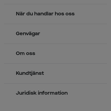
När du handlar hos oss
Skandinavisk unik design
Genvägar
Legitimerade optiker
Hitta butik
Om oss
Över 70 butiker
Synundersökning
Jobba hos oss
Glasögon
Kundtjänst
Företagsavtal
Solglasögon
Vanliga frågor & svar
Press
Kontaktlinser
Juridisk information
Kontakta oss
Om Smarteyes
Integritetspolicy