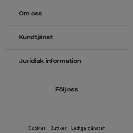
Hitta butik
Om oss
Över 70 butiker
Synundersökning
Jobba hos oss
Glasögon
Kundtjänst
Företagsavtal
Solglasögon
Vanliga frågor & svar
Press
Kontaktlinser
Juridisk information
Kontakta oss
Om Smarteyes
Integritetspolicy
Följ oss
Cookiepolicy
Tillgänglighet
Cookies
Butiker
Lediga tjänster