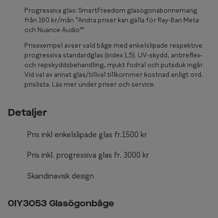
Glasögon 
Progressiva glas: SmartFreedom glasögonabonnemang
från 160 kr/mån *Andra priser kan gälla för Ray-Ban Meta
och Nuance Audio™
Prisexempel avser vald båge med enkelslipade respektive
progressiva standardglas (index 1,5). UV-skydd, antireflex-
och repskyddsbehandling, mjukt fodral och putsduk ingår.
Vid val av annat glas/tillval tillkommer kostnad enligt ord.
prislista. Läs mer under priser och service.
Detaljer
Pris inkl enkelslipade glas fr.1500 kr
Pris inkl. progressiva glas fr. 3000 kr
Skandinavisk design
0IY3053 Glasögonbåge