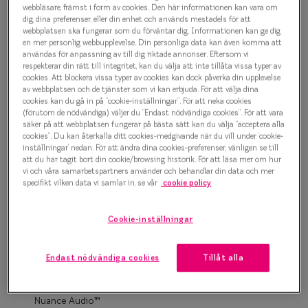
Progressi
webbläsare, främst i form av cookies. Den här informationen kan vara om
dig, dina preferenser, eller din enhet och används mestadels för att
1 000 kr
webbplatsen ska fungerar som du förväntar dig. Informationen kan ge dig
Enkelslip
en mer personlig webbupplevelse. Din personliga data kan även komma att
användas för anpassning av till dig riktade annonser. Eftersom vi
Terminalg
respekterar din rätt till integritet, kan du välja att inte tillåta vissa typer av
Transparent
cookies. Att blockera vissa typer av cookies kan dock påverka din upplevelse
Läsglasög
av webbplatsen och de tjänster som vi kan erbjuda. För att välja dina
cookies kan du gå in på ”cookie-inställningar”. För att neka cookies
(förutom de nödvändiga) väljer du ”Endast nödvändiga cookies”. För att vara
Olika glas 
Bågstorlek
säker på att webbplatsen fungerar på bästa sätt kan du välja ”acceptera alla
cookies”. Du kan återkalla ditt cookies-medgivande när du vill under ’cookie-
XS
XS
inställningar’ nedan. För att ändra dina cookies-preferenser, vänligen se till
Kollektio
Upp till 119 mm
Upp till 119 mm
att du har tagit bort din cookie/browsing historik. För att läsa mer om hur
vi och våra samarbetspartners använder och behandlar din data och mer
Taberg by
specifikt vilken data vi samlar in, se vår
cookie policy
Osäker på vilken storlek du har? Se vår
Storleksguide
Efva Attl
Cookie-inställningar
Oscar Jac
Boka synundersökning
Smarteyes
Endast nödvändiga cookies
Tillåt alla
Enkelslipade glas: SmartFreedom glasögonabonnemang
från 95 kr/mån *Andra priser kan gälla för Ray-Ban Meta och
Trender o
Nuance Audio™