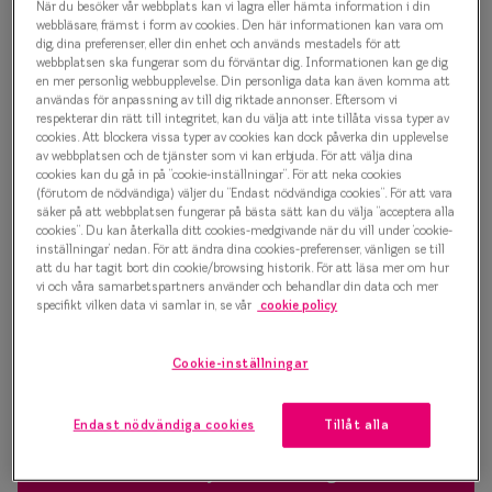
När du besöker vår webbplats kan vi lagra eller hämta information i din
Progressi
webbläsare, främst i form av cookies. Den här informationen kan vara om
Bold geometry 0IY3046 C02
dig, dina preferenser, eller din enhet och används mestadels för att
Enkelslip
webbplatsen ska fungerar som du förväntar dig. Informationen kan ge dig
Glasögonbåge
en mer personlig webbupplevelse. Din personliga data kan även komma att
Terminalg
användas för anpassning av till dig riktade annonser. Eftersom vi
respekterar din rätt till integritet, kan du välja att inte tillåta vissa typer av
500 kr
cookies. Att blockera vissa typer av cookies kan dock påverka din upplevelse
Läsglasög
av webbplatsen och de tjänster som vi kan erbjuda. För att välja dina
cookies kan du gå in på ”cookie-inställningar”. För att neka cookies
Olika glas 
(förutom de nödvändiga) väljer du ”Endast nödvändiga cookies”. För att vara
Transparent
säker på att webbplatsen fungerar på bästa sätt kan du välja ”acceptera alla
cookies”. Du kan återkalla ditt cookies-medgivande när du vill under ’cookie-
Kollektio
inställningar’ nedan. För att ändra dina cookies-preferenser, vänligen se till
att du har tagit bort din cookie/browsing historik. För att läsa mer om hur
Bågstorlek
Taberg by
vi och våra samarbetspartners använder och behandlar din data och mer
specifikt vilken data vi samlar in, se vår
cookie policy
S
S
Efva Attl
120-126 mm
120-126 mm
Oscar Jac
Cookie-inställningar
Osäker på vilken storlek du har? Se vår
Storleksguide
Smarteyes
Endast nödvändiga cookies
Tillåt alla
Trender o
Boka synundersökning