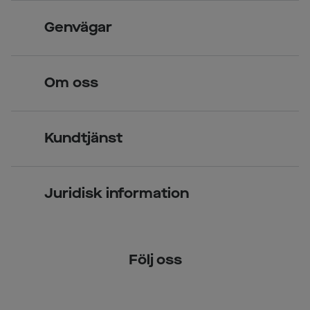
Skandinavisk unik design
Genvägar
Legitimerade optiker
Hitta butik
Om oss
Över 70 butiker
Synundersökning
Jobba hos oss
Glasögon
Kundtjänst
Företagsavtal
Solglasögon
Vanliga frågor & svar
Press
Kontaktlinser
Juridisk information
Kontakta oss
Om Smarteyes
Integritetspolicy
Följ oss
Cookiepolicy
Tillgänglighet