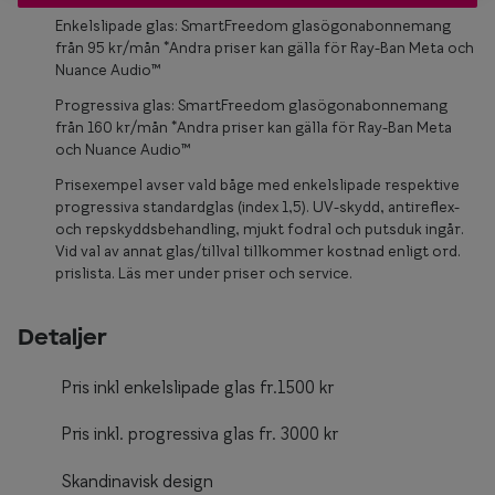
Glasögon 
Enkelslipade glas: SmartFreedom glasögonabonnemang
från 95 kr/mån *Andra priser kan gälla för Ray-Ban Meta och
Nuance Audio™
Progressiva glas: SmartFreedom glasögonabonnemang
från 160 kr/mån *Andra priser kan gälla för Ray-Ban Meta
och Nuance Audio™
Prisexempel avser vald båge med enkelslipade respektive
progressiva standardglas (index 1,5). UV-skydd, antireflex-
och repskyddsbehandling, mjukt fodral och putsduk ingår.
Vid val av annat glas/tillval tillkommer kostnad enligt ord.
prislista. Läs mer under priser och service.
Detaljer
Pris inkl enkelslipade glas fr.1500 kr
Pris inkl. progressiva glas fr. 3000 kr
Skandinavisk design