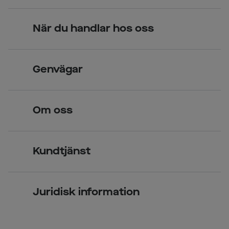
När du handlar hos oss
Skandinavisk unik design
Genvägar
Legitimerade optiker
Hitta butik
Om oss
Över 70 butiker
Synundersökning
Jobba hos oss
Glasögon
Kundtjänst
Företagsavtal
Solglasögon
Vanliga frågor & svar
Press
Kontaktlinser
Juridisk information
Kontakta oss
Om Smarteyes
Integritetspolicy