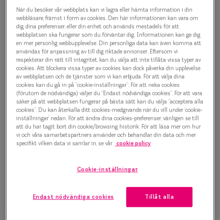
Progressi
När du besöker vår webbplats kan vi lagra eller hämta information i din
Contemporary Crush 0IY1135
webbläsare, främst i form av cookies. Den här informationen kan vara om
Enkelslip
dig, dina preferenser, eller din enhet och används mestadels för att
C01 Glasögonbåge
webbplatsen ska fungerar som du förväntar dig. Informationen kan ge dig
en mer personlig webbupplevelse. Din personliga data kan även komma att
Terminalg
användas för anpassning av till dig riktade annonser. Eftersom vi
1 500 kr
respekterar din rätt till integritet, kan du välja att inte tillåta vissa typer av
Läsglasög
cookies. Att blockera vissa typer av cookies kan dock påverka din upplevelse
av webbplatsen och de tjänster som vi kan erbjuda. För att välja dina
Olika glas 
cookies kan du gå in på ”cookie-inställningar”. För att neka cookies
Välj färg:
(förutom de nödvändiga) väljer du ”Endast nödvändiga cookies”. För att vara
säker på att webbplatsen fungerar på bästa sätt kan du välja ”acceptera alla
Bordeaux
Kollektio
cookies”. Du kan återkalla ditt cookies-medgivande när du vill under ’cookie-
inställningar’ nedan. För att ändra dina cookies-preferenser, vänligen se till
Taberg by
att du har tagit bort din cookie/browsing historik. För att läsa mer om hur
vi och våra samarbetspartners använder och behandlar din data och mer
Efva Attl
specifikt vilken data vi samlar in, se vår
cookie policy
Oscar Jac
Bågstorlek
Cookie-inställningar
Smarteyes
M
127-137 mm
Endast nödvändiga cookies
Tillåt alla
Trender o
Osäker på vilken storlek du har? Se vår
Storleksguide