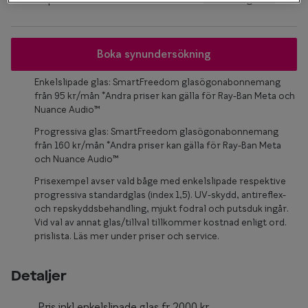
Glasögon 
Boka synundersökning
Enkelslipade glas: SmartFreedom glasögonabonnemang
från 95 kr/mån *Andra priser kan gälla för Ray-Ban Meta och
Nuance Audio™
Progressiva glas: SmartFreedom glasögonabonnemang
från 160 kr/mån *Andra priser kan gälla för Ray-Ban Meta
och Nuance Audio™
Prisexempel avser vald båge med enkelslipade respektive
progressiva standardglas (index 1,5). UV-skydd, antireflex-
och repskyddsbehandling, mjukt fodral och putsduk ingår.
Vid val av annat glas/tillval tillkommer kostnad enligt ord.
prislista. Läs mer under priser och service.
Detaljer
Pris inkl enkelslipade glas fr.2000 kr