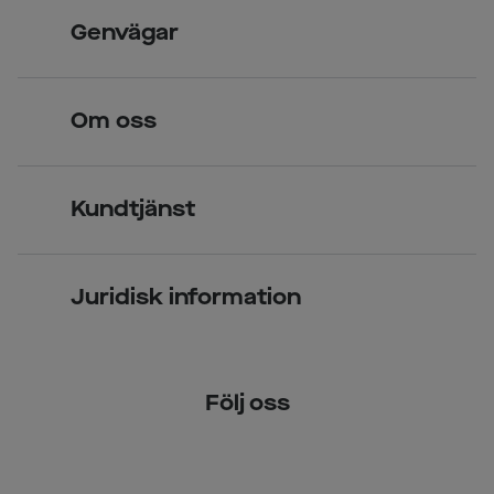
Skandinavisk unik design
Genvägar
Legitimerade optiker
Hitta butik
Om oss
Över 70 butiker
Synundersökning
Jobba hos oss
Glasögon
Kundtjänst
Företagsavtal
Solglasögon
Vanliga frågor & svar
Press
Kontaktlinser
Juridisk information
Kontakta oss
Om Smarteyes
Integritetspolicy
Följ oss
Cookiepolicy
Tillgänglighet