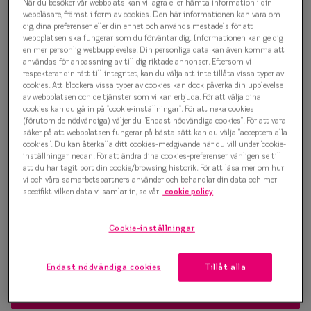
1 000 kr
När du besöker vår webbplats kan vi lagra eller hämta information i din
Progressi
webbläsare, främst i form av cookies. Den här informationen kan vara om
dig, dina preferenser, eller din enhet och används mestadels för att
Enkelslip
webbplatsen ska fungerar som du förväntar dig. Informationen kan ge dig
en mer personlig webbupplevelse. Din personliga data kan även komma att
Välj färg:
användas för anpassning av till dig riktade annonser. Eftersom vi
Terminalg
respekterar din rätt till integritet, kan du välja att inte tillåta vissa typer av
Svart
cookies. Att blockera vissa typer av cookies kan dock påverka din upplevelse
Läsglasög
av webbplatsen och de tjänster som vi kan erbjuda. För att välja dina
cookies kan du gå in på ”cookie-inställningar”. För att neka cookies
Olika glas 
(förutom de nödvändiga) väljer du ”Endast nödvändiga cookies”. För att vara
säker på att webbplatsen fungerar på bästa sätt kan du välja ”acceptera alla
cookies”. Du kan återkalla ditt cookies-medgivande när du vill under ’cookie-
Kollektio
inställningar’ nedan. För att ändra dina cookies-preferenser, vänligen se till
Bågstorlek
att du har tagit bort din cookie/browsing historik. För att läsa mer om hur
Taberg by
vi och våra samarbetspartners använder och behandlar din data och mer
S
M
specifikt vilken data vi samlar in, se vår
cookie policy
Efva Attl
120-126 mm
127-137 mm
Cookie-inställningar
Oscar Jac
Osäker på vilken storlek du har? Se vår
Storleksguide
Smarteyes
Endast nödvändiga cookies
Tillåt alla
Trender o
Boka synundersökning