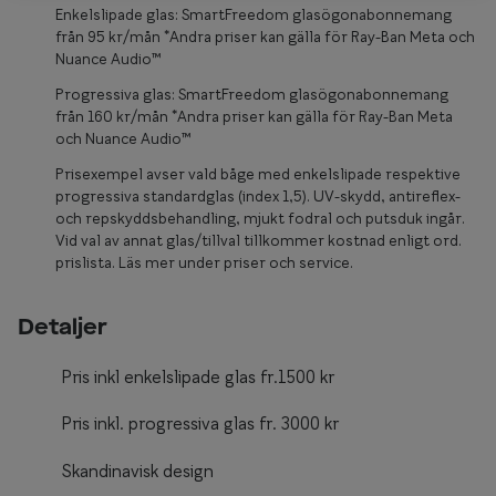
Glasögon 
Enkelslipade glas: SmartFreedom glasögonabonnemang
från 95 kr/mån *Andra priser kan gälla för Ray-Ban Meta och
Nuance Audio™
Progressiva glas: SmartFreedom glasögonabonnemang
från 160 kr/mån *Andra priser kan gälla för Ray-Ban Meta
och Nuance Audio™
Prisexempel avser vald båge med enkelslipade respektive
progressiva standardglas (index 1,5). UV-skydd, antireflex-
och repskyddsbehandling, mjukt fodral och putsduk ingår.
Vid val av annat glas/tillval tillkommer kostnad enligt ord.
prislista. Läs mer under priser och service.
Detaljer
Pris inkl enkelslipade glas fr.1500 kr
Pris inkl. progressiva glas fr. 3000 kr
Skandinavisk design