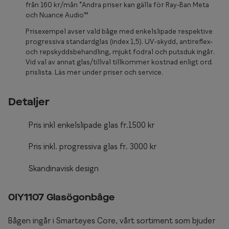
Glasögon 
från 160 kr/mån *Andra priser kan gälla för Ray-Ban Meta
och Nuance Audio™
Prisexempel avser vald båge med enkelslipade respektive
progressiva standardglas (index 1,5). UV-skydd, antireflex-
och repskyddsbehandling, mjukt fodral och putsduk ingår.
Vid val av annat glas/tillval tillkommer kostnad enligt ord.
prislista. Läs mer under priser och service.
Detaljer
Pris inkl enkelslipade glas fr.1500 kr
Pris inkl. progressiva glas fr. 3000 kr
Skandinavisk design
0IY1107 Glasögonbåge
Bågen ingår i Smarteyes Core, vårt sortiment som bjuder