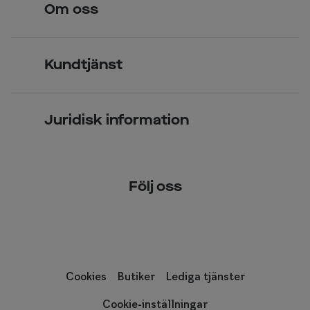
Om oss
Över 70 butiker
Synundersökning
Jobba hos oss
Glasögon
Kundtjänst
Företagsavtal
Solglasögon
Vanliga frågor & svar
Press
Kontaktlinser
Juridisk information
Kontakta oss
Om Smarteyes
Integritetspolicy
Följ oss
Cookiepolicy
Tillgänglighet
Cookies
Butiker
Lediga tjänster
Cookie-inställningar