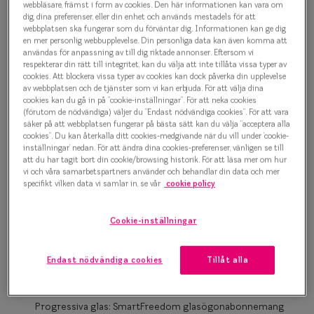
1 000 kr
webbläsare, främst i form av cookies. Den här informationen kan vara om
Progressi
dig, dina preferenser, eller din enhet och används mestadels för att
webbplatsen ska fungerar som du förväntar dig. Informationen kan ge dig
Enkelslip
en mer personlig webbupplevelse. Din personliga data kan även komma att
användas för anpassning av till dig riktade annonser. Eftersom vi
Svart
Terminalg
respekterar din rätt till integritet, kan du välja att inte tillåta vissa typer av
cookies. Att blockera vissa typer av cookies kan dock påverka din upplevelse
av webbplatsen och de tjänster som vi kan erbjuda. För att välja dina
Läsglasög
Bågstorlek
cookies kan du gå in på ”cookie-inställningar”. För att neka cookies
(förutom de nödvändiga) väljer du ”Endast nödvändiga cookies”. För att vara
Olika glas 
M
M
säker på att webbplatsen fungerar på bästa sätt kan du välja ”acceptera alla
cookies”. Du kan återkalla ditt cookies-medgivande när du vill under ’cookie-
127-137 mm
127-137 mm
inställningar’ nedan. För att ändra dina cookies-preferenser, vänligen se till
Kollektio
att du har tagit bort din cookie/browsing historik. För att läsa mer om hur
Osäker på vilken storlek du har? Se vår
Storleksguide
vi och våra samarbetspartners använder och behandlar din data och mer
Taberg by
specifikt vilken data vi samlar in, se vår
cookie policy
Efva Attl
Cookie-inställningar
Boka synundersökning
Oscar Jac
Enkelslipade glas: SmartFreedom glasögonabonnemang
Smarteyes
Endast nödvändiga cookies
Tillåt alla
från 95 kr/mån *Andra priser kan gälla för Ray-Ban Meta och
Nuance Audio™
Trender o
Progressiva glas: SmartFreedom glasögonabonnemang