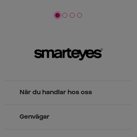
När du handlar hos oss
Skandinavisk unik design
Genvägar
Legitimerade optiker
Hitta butik