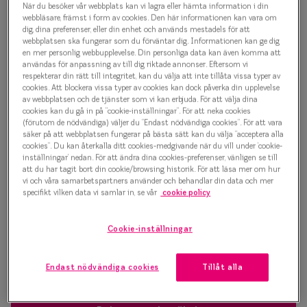
När du besöker vår webbplats kan vi lagra eller hämta information i din
Progressi
webbläsare, främst i form av cookies. Den här informationen kan vara om
500 kr
dig, dina preferenser, eller din enhet och används mestadels för att
Enkelslip
webbplatsen ska fungerar som du förväntar dig. Informationen kan ge dig
en mer personlig webbupplevelse. Din personliga data kan även komma att
Terminalg
användas för anpassning av till dig riktade annonser. Eftersom vi
respekterar din rätt till integritet, kan du välja att inte tillåta vissa typer av
Välj färg:
cookies. Att blockera vissa typer av cookies kan dock påverka din upplevelse
Läsglasög
Transparent
av webbplatsen och de tjänster som vi kan erbjuda. För att välja dina
cookies kan du gå in på ”cookie-inställningar”. För att neka cookies
Olika glas 
(förutom de nödvändiga) väljer du ”Endast nödvändiga cookies”. För att vara
säker på att webbplatsen fungerar på bästa sätt kan du välja ”acceptera alla
cookies”. Du kan återkalla ditt cookies-medgivande när du vill under ’cookie-
Kollektio
inställningar’ nedan. För att ändra dina cookies-preferenser, vänligen se till
att du har tagit bort din cookie/browsing historik. För att läsa mer om hur
Taberg by
vi och våra samarbetspartners använder och behandlar din data och mer
Bågstorlek
specifikt vilken data vi samlar in, se vår
cookie policy
Efva Attl
M
127-137 mm
Oscar Jac
Cookie-inställningar
Osäker på vilken storlek du har? Se vår
Storleksguide
Smarteyes
Endast nödvändiga cookies
Tillåt alla
Trender o