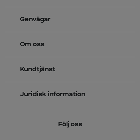
Skandinavisk unik design
Genvägar
Legitimerade optiker
Hitta butik
Om oss
Över 70 butiker
Synundersökning
Jobba hos oss
Glasögon
Kundtjänst
Företagsavtal
Solglasögon
Vanliga frågor & svar
Press
Kontaktlinser
Juridisk information
Kontakta oss
Om Smarteyes
Integritetspolicy
Följ oss
Cookiepolicy
Tillgänglighet