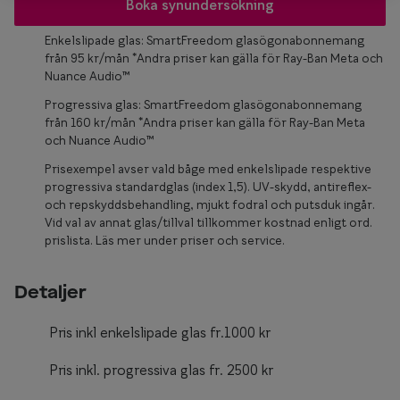
Glasögon 
Boka synundersökning
Enkelslipade glas: SmartFreedom glasögonabonnemang
från 95 kr/mån *Andra priser kan gälla för Ray-Ban Meta och
Nuance Audio™
Progressiva glas: SmartFreedom glasögonabonnemang
från 160 kr/mån *Andra priser kan gälla för Ray-Ban Meta
och Nuance Audio™
Prisexempel avser vald båge med enkelslipade respektive
progressiva standardglas (index 1,5). UV-skydd, antireflex-
och repskyddsbehandling, mjukt fodral och putsduk ingår.
Vid val av annat glas/tillval tillkommer kostnad enligt ord.
prislista. Läs mer under priser och service.
Detaljer
Pris inkl enkelslipade glas fr.1000 kr
Pris inkl. progressiva glas fr. 2500 kr