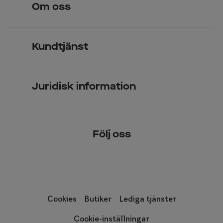
Om oss
Över 70 butiker
Synundersökning
Jobba hos oss
Glasögon
Kundtjänst
Företagsavtal
Solglasögon
Vanliga frågor & svar
Press
Kontaktlinser
Juridisk information
Kontakta oss
Om Smarteyes
Integritetspolicy
Följ oss
Cookiepolicy
Tillgänglighet
Cookies
Butiker
Lediga tjänster
Cookie-inställningar