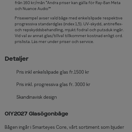
Glasögon 
från 160 kr/mån *Andra priser kan gälla för Ray-Ban Meta
och Nuance Audio™
Prisexempel avser vald båge med enkelslipade respektive
progressiva standardglas (index 1,5). UV-skydd, antireflex-
och repskyddsbehandling, mjukt fodral och putsduk ingår.
Vid val av annat glas/tillval tillkommer kostnad enligt ord.
prislista. Läs mer under priser och service.
Detaljer
Pris inkl enkelslipade glas fr.1500 kr
Pris inkl. progressiva glas fr. 3000 kr
Skandinavisk design
0IY2027 Glasögonbåge
Bågen ingår i Smarteyes Core, vårt sortiment som bjuder