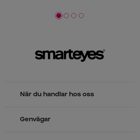
När du handlar hos oss
Skandinavisk unik design
Genvägar
Legitimerade optiker
Hitta butik