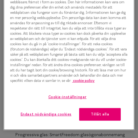
1 000 kr
webbläsare, främst i form av cookies. Den här informationen kan vara om
Progressi
dig, dina preferenser, eller din enhet och används mestadels för att
webbplatsen ska fungerar som du förväntar dig. Informationen kan ge dig
Enkelslip
en mer personlig webbupplevelse. Din personliga data kan även komma att
användas för anpassning av till dig riktade annonser. Eftersom vi
Havana
Terminalg
respekterar din rätt till integritet, kan du välja att inte tillåta vissa typer av
cookies. Att blockera vissa typer av cookies kan dock påverka din upplevelse
av webbplatsen och de tjänster som vi kan erbjuda. För att välja dina
Läsglasög
Bågstorlek
cookies kan du gå in på ”cookie-inställningar”. För att neka cookies
(förutom de nödvändiga) väljer du ”Endast nödvändiga cookies”. För att vara
Olika glas 
S
S
säker på att webbplatsen fungerar på bästa sätt kan du välja ”acceptera alla
cookies”. Du kan återkalla ditt cookies-medgivande när du vill under ’cookie-
120-126 mm
120-126 mm
inställningar’ nedan. För att ändra dina cookies-preferenser, vänligen se till
Kollektio
att du har tagit bort din cookie/browsing historik. För att läsa mer om hur
Osäker på vilken storlek du har? Se vår
Storleksguide
vi och våra samarbetspartners använder och behandlar din data och mer
Taberg by
specifikt vilken data vi samlar in, se vår
cookie policy
Efva Attl
Cookie-inställningar
Boka synundersökning
Oscar Jac
Enkelslipade glas: SmartFreedom glasögonabonnemang
Smarteyes
Endast nödvändiga cookies
Tillåt alla
från 95 kr/mån *Andra priser kan gälla för Ray-Ban Meta och
Nuance Audio™
Trender o
Progressiva glas: SmartFreedom glasögonabonnemang