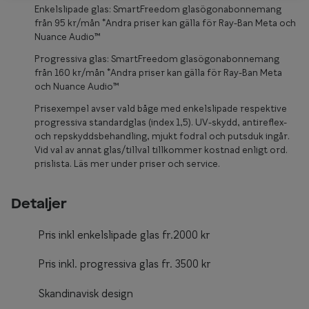
Glasögon 
Enkelslipade glas: SmartFreedom glasögonabonnemang
från 95 kr/mån *Andra priser kan gälla för Ray-Ban Meta och
Nuance Audio™
Progressiva glas: SmartFreedom glasögonabonnemang
från 160 kr/mån *Andra priser kan gälla för Ray-Ban Meta
och Nuance Audio™
Prisexempel avser vald båge med enkelslipade respektive
progressiva standardglas (index 1,5). UV-skydd, antireflex-
och repskyddsbehandling, mjukt fodral och putsduk ingår.
Vid val av annat glas/tillval tillkommer kostnad enligt ord.
prislista. Läs mer under priser och service.
Detaljer
Pris inkl enkelslipade glas fr.2000 kr
Pris inkl. progressiva glas fr. 3500 kr
Skandinavisk design