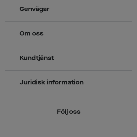
Skandinavisk unik design
Genvägar
Legitimerade optiker
Hitta butik
Om oss
Över 70 butiker
Synundersökning
Jobba hos oss
Glasögon
Kundtjänst
Företagsavtal
Solglasögon
Vanliga frågor & svar
Press
Kontaktlinser
Juridisk information
Kontakta oss
Om Smarteyes
Integritetspolicy
Följ oss
Cookiepolicy
Tillgänglighet