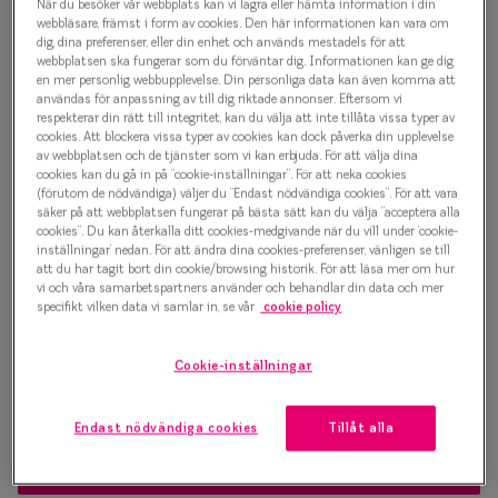
1 500 kr
När du besöker vår webbplats kan vi lagra eller hämta information i din
Progressi
webbläsare, främst i form av cookies. Den här informationen kan vara om
dig, dina preferenser, eller din enhet och används mestadels för att
Enkelslip
webbplatsen ska fungerar som du förväntar dig. Informationen kan ge dig
en mer personlig webbupplevelse. Din personliga data kan även komma att
Välj färg:
användas för anpassning av till dig riktade annonser. Eftersom vi
Terminalg
respekterar din rätt till integritet, kan du välja att inte tillåta vissa typer av
Beige
cookies. Att blockera vissa typer av cookies kan dock påverka din upplevelse
Läsglasög
av webbplatsen och de tjänster som vi kan erbjuda. För att välja dina
cookies kan du gå in på ”cookie-inställningar”. För att neka cookies
Olika glas 
(förutom de nödvändiga) väljer du ”Endast nödvändiga cookies”. För att vara
säker på att webbplatsen fungerar på bästa sätt kan du välja ”acceptera alla
cookies”. Du kan återkalla ditt cookies-medgivande när du vill under ’cookie-
Kollektio
inställningar’ nedan. För att ändra dina cookies-preferenser, vänligen se till
Bågstorlek
att du har tagit bort din cookie/browsing historik. För att läsa mer om hur
Taberg by
vi och våra samarbetspartners använder och behandlar din data och mer
M
specifikt vilken data vi samlar in, se vår
cookie policy
Efva Attl
127-137 mm
Cookie-inställningar
Oscar Jac
Osäker på vilken storlek du har? Se vår
Storleksguide
Smarteyes
Endast nödvändiga cookies
Tillåt alla
Trender o
Boka synundersökning