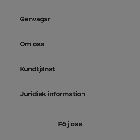
Skandinavisk unik design
Genvägar
Legitimerade optiker
Hitta butik
Om oss
Över 70 butiker
Synundersökning
Jobba hos oss
Glasögon
Kundtjänst
Företagsavtal
Solglasögon
Vanliga frågor & svar
Press
Kontaktlinser
Juridisk information
Kontakta oss
Om Smarteyes
Integritetspolicy
Följ oss
Cookiepolicy
Tillgänglighet