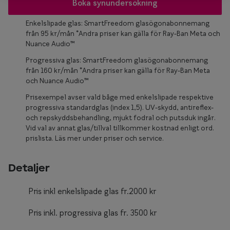
Glasögon 
Boka synundersökning
Enkelslipade glas: SmartFreedom glasögonabonnemang
från 95 kr/mån *Andra priser kan gälla för Ray-Ban Meta och
Nuance Audio™
Progressiva glas: SmartFreedom glasögonabonnemang
från 160 kr/mån *Andra priser kan gälla för Ray-Ban Meta
och Nuance Audio™
Prisexempel avser vald båge med enkelslipade respektive
progressiva standardglas (index 1,5). UV-skydd, antireflex-
och repskyddsbehandling, mjukt fodral och putsduk ingår.
Vid val av annat glas/tillval tillkommer kostnad enligt ord.
prislista. Läs mer under priser och service.
Detaljer
Pris inkl enkelslipade glas fr.2000 kr
Pris inkl. progressiva glas fr. 3500 kr