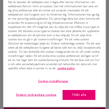
När du besöker vår webbplats kan vi lagra eller hämta information i din
Progressi
webbläsare, främst i form av cookies. Den här informationen kan vara om
1 500 kr
dig, dina preferenser, eller din enhet och används mestadels för att
Enkelslip
webbplatsen ska fungerar som du förväntar dig. Informationen kan ge dig
en mer personlig webbupplevelse. Din personliga data kan även komma att
Terminalg
användas för anpassning av till dig riktade annonser. Eftersom vi
respekterar din rätt till integritet, kan du välja att inte tillåta vissa typer av
Välj färg:
cookies. Att blockera vissa typer av cookies kan dock påverka din upplevelse
Läsglasög
Orange
av webbplatsen och de tjänster som vi kan erbjuda. För att välja dina
cookies kan du gå in på ”cookie-inställningar”. För att neka cookies
Olika glas 
(förutom de nödvändiga) väljer du ”Endast nödvändiga cookies”. För att vara
säker på att webbplatsen fungerar på bästa sätt kan du välja ”acceptera alla
cookies”. Du kan återkalla ditt cookies-medgivande när du vill under ’cookie-
Kollektio
inställningar’ nedan. För att ändra dina cookies-preferenser, vänligen se till
att du har tagit bort din cookie/browsing historik. För att läsa mer om hur
Taberg by
vi och våra samarbetspartners använder och behandlar din data och mer
Bågstorlek
specifikt vilken data vi samlar in, se vår
cookie policy
Efva Attl
S
120-126 mm
Oscar Jac
Cookie-inställningar
Osäker på vilken storlek du har? Se vår
Storleksguide
Smarteyes
Endast nödvändiga cookies
Tillåt alla
Trender o