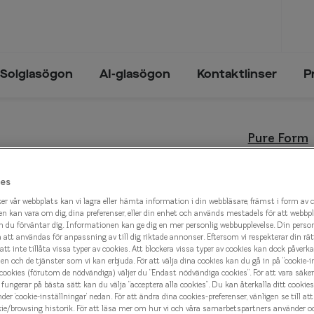
Solglasögon
AI-glasögon
Kontaktlinser
P
Trender och inspiration
Synfel
Trender och inspiration
Pure Form
ögon
Glasögon & solglasögon 2026
Närsynthet
Glasögon & solglasögon 2026
Pure F
sögon
Solglasögon - trender 2025
Översynthet
es
n
Solglasögon - trender 2024
Ålderssynthet
1 000 k
er vår webbplats kan vi lagra eller hämta information i din webbläsare, främst i form av 
n kan vara om dig, dina preferenser, eller din enhet och används mestadels för att webbp
Astigmatism
 du förväntar dig. Informationen kan ge dig en mer personlig webbupplevelse. Din perso
tt användas för anpassning av till dig riktade annonser. Eftersom vi respekterar din rätt t
lval
att inte tillåta vissa typer av cookies. Att blockera vissa typer av cookies kan dock påverk
Välj färg:
n och de tjänster som vi kan erbjuda. För att välja dina cookies kan du gå in på ”cookie-in
Violet
 cookies (förutom de nödvändiga) väljer du ”Endast nödvändiga cookies”. För att vara säker
fungerar på bästa sätt kan du välja ”acceptera alla cookies”. Du kan återkalla ditt cooki
nder ’cookie-inställningar’ nedan. För att ändra dina cookies-preferenser, vänligen se till at
kie/browsing historik. För att läsa mer om hur vi och våra samarbetspartners använder o
eyes