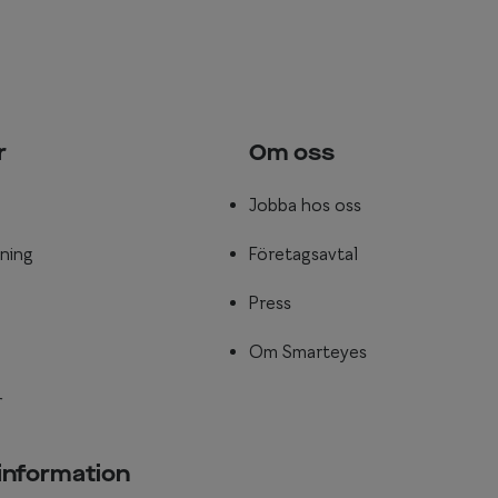
r
Om oss
Jobba hos oss
ning
Företagsavtal
Press
Om Smarteyes
r
 information