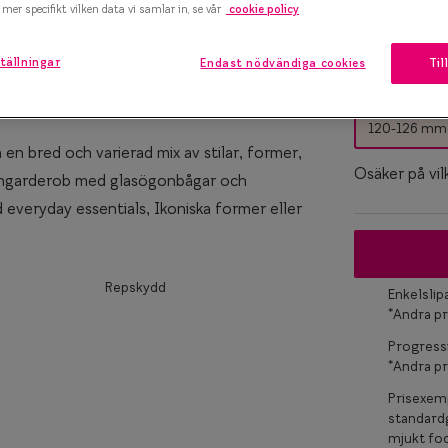
mer specifikt vilken data vi samlar in, se vår
cookie policy
marteyes
tällningar
Endast nödvändiga cookies
Til
Bågstorle
x Smarteyes
S
er Collection
120-126 mm
en bred och varierad mix av stilar, former,
Osäker på vil
ögongarderob med glasögonbågar och
d everyday essentials, Ikoniska former eller
Repskydd
Enkelsli
*Andra pr
Progress
*Andra pr
Prisexemp
standardg
mjukt fod