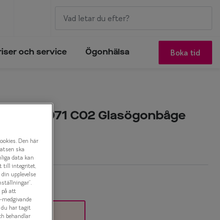
Boka tid
riser och service
Ögonhälsa
orm 0IY1071 C02 Glasögonbåge
r
cookies. Den här
latsen ska
nliga data kan
ill integritet,
a din upplevelse
ställningar”.
 på att
es-medgivande
t du har tagit
ch behandlar