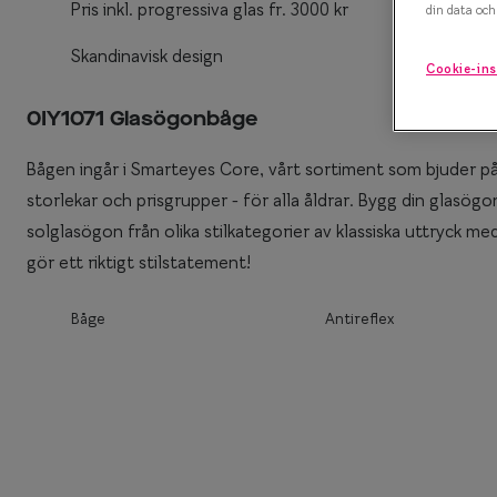
Pris inkl. progressiva glas fr. 3000 kr
din data och 
Efva Attling X S
Polariserande solglasögon
Skandinavisk design
Cookie-ins
Oscar Jacobson 
Så väljer du rätt solglasögon
0IY1071 Glasögonbåge
Smarteyes Summ
Bågen ingår i Smarteyes Core, vårt sortiment som bjuder på 
storlekar och prisgrupper - för alla åldrar. Bygg din glas
solglasögon från olika stilkategorier av klassiska uttryck me
gör ett riktigt stilstatement!
Båge
Antireflex