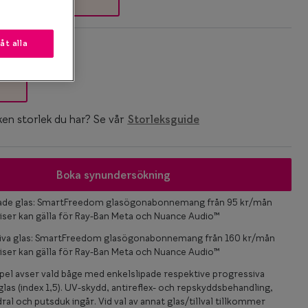
låt alla
k
ken storlek du har? Se vår
Storleksguide
Boka synundersökning
pade glas: SmartFreedom glasögonabonnemang från 95 kr/mån
iser kan gälla för Ray-Ban Meta och Nuance Audio™
iva glas: SmartFreedom glasögonabonnemang från 160 kr/mån
iser kan gälla för Ray-Ban Meta och Nuance Audio™
el avser vald båge med enkelslipade respektive progressiva
las (index 1,5). UV-skydd, antireflex- och repskyddsbehandling,
ral och putsduk ingår. Vid val av annat glas/tillval tillkommer