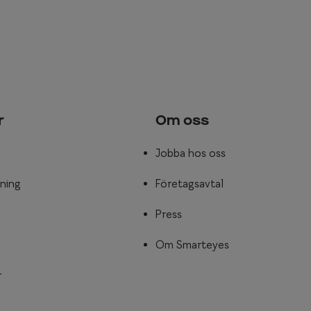
r
Om oss
Jobba hos oss
ning
Företagsavtal
Press
Om Smarteyes
r