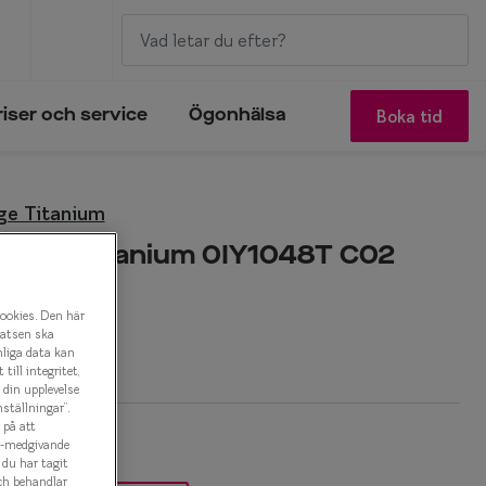
Boka tid
riser och service
Ögonhälsa
ge Titanium
 Edge Titanium 0IY1048T C02
onbåge
cookies. Den här
latsen ska
r
nliga data kan
ill integritet,
a din upplevelse
ställningar”.
 på att
es-medgivande
t du har tagit
ch behandlar