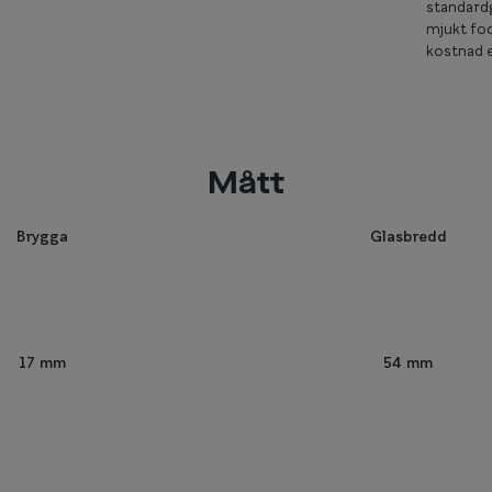
standardg
mjukt fod
kostnad e
Mått
Brygga
Glasbredd
54 mm
17 mm