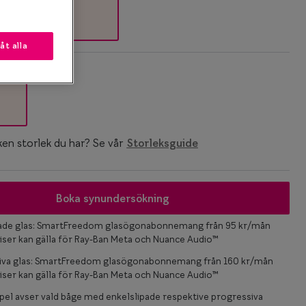
låt alla
k
ken storlek du har? Se vår
Storleksguide
Boka synundersökning
pade glas: SmartFreedom glasögonabonnemang från 95 kr/mån
iser kan gälla för Ray-Ban Meta och Nuance Audio™
iva glas: SmartFreedom glasögonabonnemang från 160 kr/mån
iser kan gälla för Ray-Ban Meta och Nuance Audio™
el avser vald båge med enkelslipade respektive progressiva