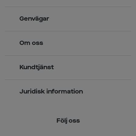
Skandinavisk unik design
Genvägar
Legitimerade optiker
Hitta butik
Om oss
Över 70 butiker
Synundersökning
Jobba hos oss
Glasögon
Kundtjänst
Företagsavtal
Solglasögon
Vanliga frågor & svar
Press
Kontaktlinser
Juridisk information
Kontakta oss
Om Smarteyes
Integritetspolicy
Följ oss
Cookiepolicy
Tillgänglighet