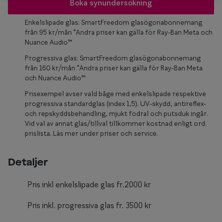
Glasögon 
Boka synundersökning
Enkelslipade glas: SmartFreedom glasögonabonnemang
från 95 kr/mån *Andra priser kan gälla för Ray-Ban Meta och
Nuance Audio™
Progressiva glas: SmartFreedom glasögonabonnemang
från 160 kr/mån *Andra priser kan gälla för Ray-Ban Meta
och Nuance Audio™
Prisexempel avser vald båge med enkelslipade respektive
progressiva standardglas (index 1,5). UV-skydd, antireflex-
och repskyddsbehandling, mjukt fodral och putsduk ingår.
Vid val av annat glas/tillval tillkommer kostnad enligt ord.
prislista. Läs mer under priser och service.
Detaljer
Pris inkl enkelslipade glas fr.2000 kr
Pris inkl. progressiva glas fr. 3500 kr