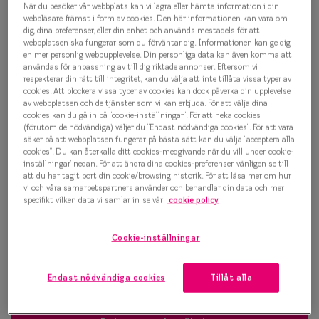
När du besöker vår webbplats kan vi lagra eller hämta information i din
Progressi
webbläsare, främst i form av cookies. Den här informationen kan vara om
1 500 kr
dig, dina preferenser, eller din enhet och används mestadels för att
Enkelslip
webbplatsen ska fungerar som du förväntar dig. Informationen kan ge dig
en mer personlig webbupplevelse. Din personliga data kan även komma att
Terminalg
användas för anpassning av till dig riktade annonser. Eftersom vi
respekterar din rätt till integritet, kan du välja att inte tillåta vissa typer av
Välj färg:
cookies. Att blockera vissa typer av cookies kan dock påverka din upplevelse
Läsglasög
Brons
av webbplatsen och de tjänster som vi kan erbjuda. För att välja dina
cookies kan du gå in på ”cookie-inställningar”. För att neka cookies
Olika glas 
(förutom de nödvändiga) väljer du ”Endast nödvändiga cookies”. För att vara
säker på att webbplatsen fungerar på bästa sätt kan du välja ”acceptera alla
cookies”. Du kan återkalla ditt cookies-medgivande när du vill under ’cookie-
Kollektio
inställningar’ nedan. För att ändra dina cookies-preferenser, vänligen se till
att du har tagit bort din cookie/browsing historik. För att läsa mer om hur
Taberg by
vi och våra samarbetspartners använder och behandlar din data och mer
Bågstorlek
specifikt vilken data vi samlar in, se vår
cookie policy
Efva Attl
XS
Upp till 119 mm
Oscar Jac
Cookie-inställningar
Osäker på vilken storlek du har? Se vår
Storleksguide
Smarteyes
Endast nödvändiga cookies
Tillåt alla
Trender o