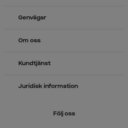
Skandinavisk unik design
Genvägar
Legitimerade optiker
Hitta butik
Om oss
Över 70 butiker
Synundersökning
Jobba hos oss
Glasögon
Kundtjänst
Företagsavtal
Solglasögon
Vanliga frågor & svar
Press
Kontaktlinser
Juridisk information
Kontakta oss
Om Smarteyes
Integritetspolicy
Följ oss
Cookiepolicy
Tillgänglighet