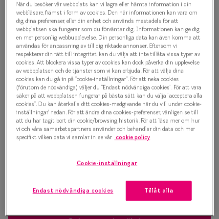
När du besöker vår webbplats kan vi lagra eller hämta information i din
Progressi
webbläsare, främst i form av cookies. Den här informationen kan vara om
1 500 kr
dig, dina preferenser, eller din enhet och används mestadels för att
Enkelslip
webbplatsen ska fungerar som du förväntar dig. Informationen kan ge dig
en mer personlig webbupplevelse. Din personliga data kan även komma att
Terminalg
användas för anpassning av till dig riktade annonser. Eftersom vi
respekterar din rätt till integritet, kan du välja att inte tillåta vissa typer av
Välj färg:
cookies. Att blockera vissa typer av cookies kan dock påverka din upplevelse
Läsglasög
Blå
av webbplatsen och de tjänster som vi kan erbjuda. För att välja dina
cookies kan du gå in på ”cookie-inställningar”. För att neka cookies
Olika glas 
(förutom de nödvändiga) väljer du ”Endast nödvändiga cookies”. För att vara
säker på att webbplatsen fungerar på bästa sätt kan du välja ”acceptera alla
cookies”. Du kan återkalla ditt cookies-medgivande när du vill under ’cookie-
Kollektio
inställningar’ nedan. För att ändra dina cookies-preferenser, vänligen se till
att du har tagit bort din cookie/browsing historik. För att läsa mer om hur
Taberg by
vi och våra samarbetspartners använder och behandlar din data och mer
Bågstorlek
specifikt vilken data vi samlar in, se vår
cookie policy
Efva Attl
XS
S
Upp till 119 mm
120-126 mm
Oscar Jac
Cookie-inställningar
Osäker på vilken storlek du har? Se vår
Storleksguide
Smarteyes
Endast nödvändiga cookies
Tillåt alla
Trender o