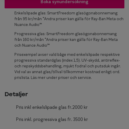
Glasögon 
Boka synundersökning
Enkelslipade glas: SmartFreedom glasögonabonnemang
från 95 kr/mån *Andra priser kan gälla för Ray-Ban Meta och
Nuance Audio™
Progressiva glas: SmartFreedom glasögonabonnemang
från 160 kr/mån *Andra priser kan gälla för Ray-Ban Meta
och Nuance Audio™
Prisexempel avser vald båge med enkelslipade respektive
progressiva standardglas (index 1,5). UV-skydd, antireflex-
och repskyddsbehandling, mjukt fodral och putsduk ingår.
Vid val av annat glas/tillval tillkommer kostnad enligt ord.
prislista. Läs mer under priser och service.
Detaljer
Pris inkl enkelslipade glas fr.2000 kr
Pris inkl. progressiva glas fr. 3500 kr