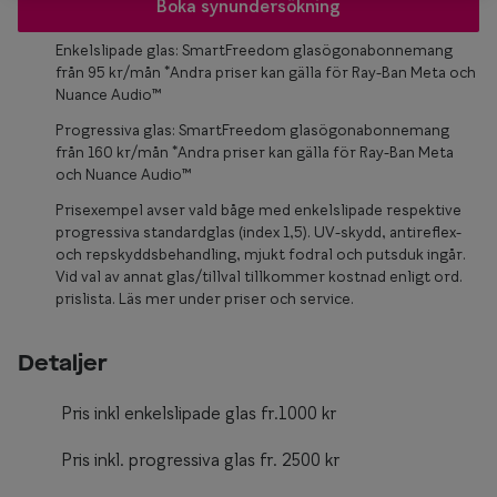
Glasögon 
Boka synundersökning
Enkelslipade glas: SmartFreedom glasögonabonnemang
från 95 kr/mån *Andra priser kan gälla för Ray-Ban Meta och
Nuance Audio™
Progressiva glas: SmartFreedom glasögonabonnemang
från 160 kr/mån *Andra priser kan gälla för Ray-Ban Meta
och Nuance Audio™
Prisexempel avser vald båge med enkelslipade respektive
progressiva standardglas (index 1,5). UV-skydd, antireflex-
och repskyddsbehandling, mjukt fodral och putsduk ingår.
Vid val av annat glas/tillval tillkommer kostnad enligt ord.
prislista. Läs mer under priser och service.
Detaljer
Pris inkl enkelslipade glas fr.1000 kr
Pris inkl. progressiva glas fr. 2500 kr