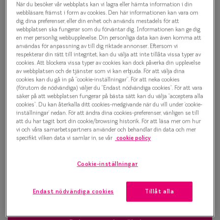
När du besöker vår webbplats kan vi lagra eller hämta information i din
Progressi
webbläsare, främst i form av cookies. Den här informationen kan vara om
500 kr
dig, dina preferenser, eller din enhet och används mestadels för att
Enkelslip
webbplatsen ska fungerar som du förväntar dig. Informationen kan ge dig
en mer personlig webbupplevelse. Din personliga data kan även komma att
Terminalg
användas för anpassning av till dig riktade annonser. Eftersom vi
respekterar din rätt till integritet, kan du välja att inte tillåta vissa typer av
Välj färg:
cookies. Att blockera vissa typer av cookies kan dock påverka din upplevelse
Läsglasög
Blå
av webbplatsen och de tjänster som vi kan erbjuda. För att välja dina
cookies kan du gå in på ”cookie-inställningar”. För att neka cookies
Olika glas 
(förutom de nödvändiga) väljer du ”Endast nödvändiga cookies”. För att vara
säker på att webbplatsen fungerar på bästa sätt kan du välja ”acceptera alla
cookies”. Du kan återkalla ditt cookies-medgivande när du vill under ’cookie-
Kollektio
inställningar’ nedan. För att ändra dina cookies-preferenser, vänligen se till
att du har tagit bort din cookie/browsing historik. För att läsa mer om hur
Taberg by
vi och våra samarbetspartners använder och behandlar din data och mer
Bågstorlek
specifikt vilken data vi samlar in, se vår
cookie policy
Efva Attl
S
120-126 mm
Oscar Jac
Cookie-inställningar
Osäker på vilken storlek du har? Se vår
Storleksguide
Smarteyes
Endast nödvändiga cookies
Tillåt alla
Trender o