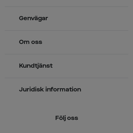
Skandinavisk unik design
Genvägar
Legitimerade optiker
Hitta butik
Om oss
Över 70 butiker
Synundersökning
Jobba hos oss
Glasögon
Kundtjänst
Företagsavtal
Solglasögon
Vanliga frågor & svar
Press
Kontaktlinser
Juridisk information
Kontakta oss
Om Smarteyes
Integritetspolicy
Följ oss
Cookiepolicy
Tillgänglighet