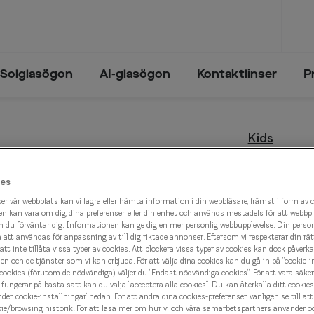
Solglasögon
AI-glasögon
Kontaktlinser
P
Trender och inspiration
Synfel
Trender och inspiration
Kids
ögon
Glasögon & solglasögon 2026
Närsynthet
Glasögon & solglasögon 2026
Kids 0
sögon
Solglasögon - trender 2025
Översynthet
es
n
Solglasögon - trender 2024
Ålderssynthet
500 kr
er vår webbplats kan vi lagra eller hämta information i din webbläsare, främst i form av 
n kan vara om dig, dina preferenser, eller din enhet och används mestadels för att webbp
Astigmatism
 du förväntar dig. Informationen kan ge dig en mer personlig webbupplevelse. Din perso
tt användas för anpassning av till dig riktade annonser. Eftersom vi respekterar din rätt t
lval
att inte tillåta vissa typer av cookies. Att blockera vissa typer av cookies kan dock påverk
Välj färg:
n och de tjänster som vi kan erbjuda. För att välja dina cookies kan du gå in på ”cookie-in
Blå
 cookies (förutom de nödvändiga) väljer du ”Endast nödvändiga cookies”. För att vara säker
fungerar på bästa sätt kan du välja ”acceptera alla cookies”. Du kan återkalla ditt cooki
nder ’cookie-inställningar’ nedan. För att ändra dina cookies-preferenser, vänligen se till at
kie/browsing historik. För att läsa mer om hur vi och våra samarbetspartners använder o
eyes