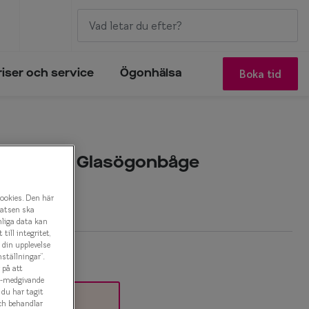
Boka tid
riser och service
Ögonhälsa
IY1014 C2 Glasögonbåge
cookies. Den här
latsen ska
nliga data kan
ill integritet,
a din upplevelse
ställningar”.
 på att
es-medgivande
t du har tagit
ch behandlar