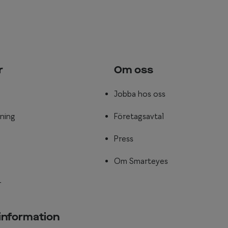
r
Om oss
Jobba hos oss
ning
Företagsavtal
Press
Om Smarteyes
r
 information