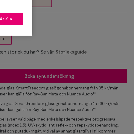
låt alla
k
 mm
ken storlek du har? Se vår
Storleksguide
Boka synundersökning
pade glas: SmartFreedom glasögonabonnemang från 95 kr/mån
iser kan gälla för Ray-Ban Meta och Nuance Audio™
iva glas: SmartFreedom glasögonabonnemang från 160 kr/mån
iser kan gälla för Ray-Ban Meta och Nuance Audio™
el avser vald båge med enkelslipade respektive progressiva
las (index 1,5). UV-skydd, antireflex- och repskyddsbehandling,
ral och putsduk ingår. Vid val av annat glas/tillval tillkommer