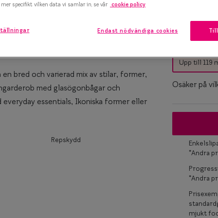
mer specifikt vilken data vi samlar in, se vår
cookie policy
marteyes
tällningar
Endast nödvändiga cookies
Til
Bågstorle
x Smarteyes
XS
er Collection
Upp till 119
en bred och varierad mix av stilar, former,
Osäker på vil
ögongarderob med glasögonbågar och
d everyday essentials, Ikoniska former eller
Repskydd
Enkelsli
*Andra pr
Progress
*Andra pr
Prisexemp
standardg
mjukt fod