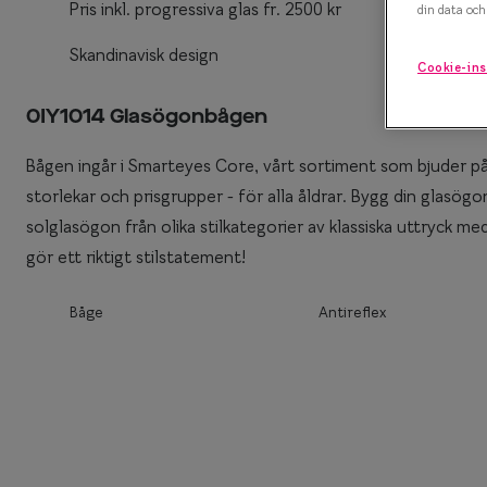
Pris inkl. progressiva glas fr. 2500 kr
din data och 
Efva Attling X S
Polariserande solglasögon
Skandinavisk design
Cookie-ins
Oscar Jacobson 
Så väljer du rätt solglasögon
0IY1014 Glasögonbågen
Smarteyes Summ
Bågen ingår i Smarteyes Core, vårt sortiment som bjuder på 
storlekar och prisgrupper - för alla åldrar. Bygg din glas
solglasögon från olika stilkategorier av klassiska uttryck me
gör ett riktigt stilstatement!
Båge
Antireflex