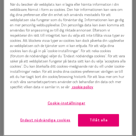
Efva Attling 8048 1911
Progressi
När du besöker vår webbplats kan vi lagra eller hämta information i din
webbläsare, främst i form av cookies. Den här informationen kan vara om
Glasögonbåge
dig, dina preferenser, eller din enhet och används mestadels för att
Enkelslip
webbplatsen ska fungerar som du förväntar dig. Informationen kan ge dig
1 500 kr
en mer personlig webbupplevelse. Din personliga data kan även komma att
Terminalg
användas för anpassning av till dig riktade annonser. Eftersom vi
respekterar din rätt till integritet, kan du välja att inte tillåta vissa typer av
Läsglasög
cookies. Att blockera vissa typer av cookies kan dock påverka din upplevelse
av webbplatsen och de tjänster som vi kan erbjuda. För att välja dina
Välj färg:
cookies kan du gå in på ”cookie-inställningar”. För att neka cookies
Olika glas 
Silver
(förutom de nödvändiga) väljer du ”Endast nödvändiga cookies”. För att vara
säker på att webbplatsen fungerar på bästa sätt kan du välja ”acceptera alla
Kollektio
cookies”. Du kan återkalla ditt cookies-medgivande när du vill under ’cookie-
inställningar’ nedan. För att ändra dina cookies-preferenser, vänligen se till
Taberg by
att du har tagit bort din cookie/browsing historik. För att läsa mer om hur
vi och våra samarbetspartners använder och behandlar din data och mer
specifikt vilken data vi samlar in, se vår
cookie policy
Efva Attl
Bågstorlek
Oscar Jac
Cookie-inställningar
S
120-126 mm
Smarteyes
Endast nödvändiga cookies
Tillåt alla
Osäker på vilken storlek du har? Se vår
Storleksguide
Trender o