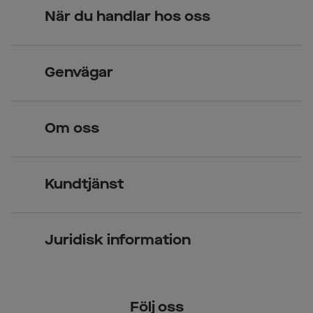
När du handlar hos oss
Skandinavisk unik design
Genvägar
Legitimerade optiker
Hitta butik
Om oss
Över 70 butiker
Synundersökning
Jobba hos oss
Glasögon
Kundtjänst
Företagsavtal
Solglasögon
Vanliga frågor & svar
Press
Kontaktlinser
Juridisk information
Kontakta oss
Om Smarteyes
Integritetspolicy
Följ oss
Cookiepolicy