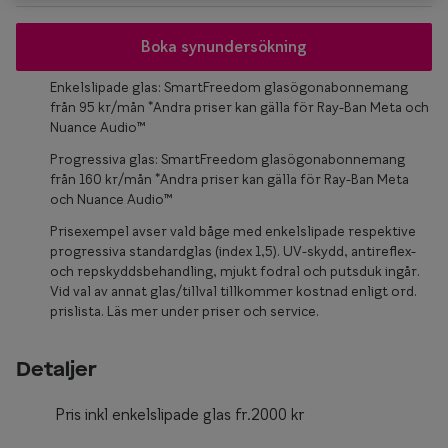
Glasögon 
Boka synundersökning
Enkelslipade glas: SmartFreedom glasögonabonnemang
från 95 kr/mån *Andra priser kan gälla för Ray-Ban Meta och
Nuance Audio™
Progressiva glas: SmartFreedom glasögonabonnemang
från 160 kr/mån *Andra priser kan gälla för Ray-Ban Meta
och Nuance Audio™
Prisexempel avser vald båge med enkelslipade respektive
progressiva standardglas (index 1,5). UV-skydd, antireflex-
och repskyddsbehandling, mjukt fodral och putsduk ingår.
Vid val av annat glas/tillval tillkommer kostnad enligt ord.
prislista. Läs mer under priser och service.
Detaljer
Pris inkl enkelslipade glas fr.2000 kr