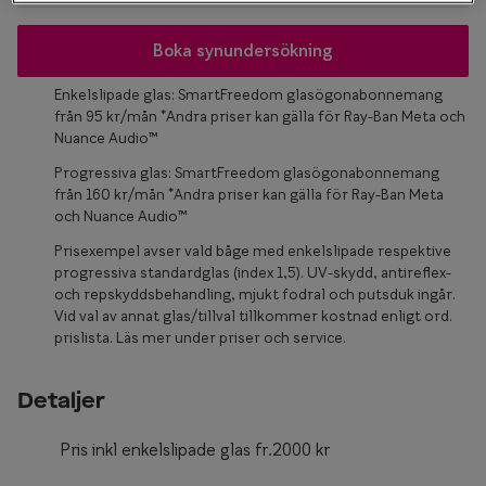
Glasögon 
Boka synundersökning
Enkelslipade glas: SmartFreedom glasögonabonnemang
från 95 kr/mån *Andra priser kan gälla för Ray-Ban Meta och
Nuance Audio™
Progressiva glas: SmartFreedom glasögonabonnemang
från 160 kr/mån *Andra priser kan gälla för Ray-Ban Meta
och Nuance Audio™
Prisexempel avser vald båge med enkelslipade respektive
progressiva standardglas (index 1,5). UV-skydd, antireflex-
och repskyddsbehandling, mjukt fodral och putsduk ingår.
Vid val av annat glas/tillval tillkommer kostnad enligt ord.
prislista. Läs mer under priser och service.
Detaljer
Pris inkl enkelslipade glas fr.2000 kr