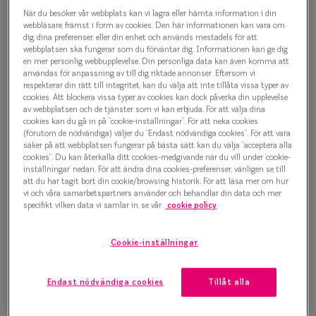
Oscar Jacobson Gorm 9989
Progressi
När du besöker vår webbplats kan vi lagra eller hämta information i din
Glasögonbåge
webbläsare, främst i form av cookies. Den här informationen kan vara om
Enkelslip
dig, dina preferenser, eller din enhet och används mestadels för att
webbplatsen ska fungerar som du förväntar dig. Informationen kan ge dig
1 500 kr
en mer personlig webbupplevelse. Din personliga data kan även komma att
Terminalg
användas för anpassning av till dig riktade annonser. Eftersom vi
respekterar din rätt till integritet, kan du välja att inte tillåta vissa typer av
Läsglasög
cookies. Att blockera vissa typer av cookies kan dock påverka din upplevelse
av webbplatsen och de tjänster som vi kan erbjuda. För att välja dina
Välj färg:
Olika glas 
cookies kan du gå in på ”cookie-inställningar”. För att neka cookies
Svart
(förutom de nödvändiga) väljer du ”Endast nödvändiga cookies”. För att vara
säker på att webbplatsen fungerar på bästa sätt kan du välja ”acceptera alla
Kollektio
cookies”. Du kan återkalla ditt cookies-medgivande när du vill under ’cookie-
inställningar’ nedan. För att ändra dina cookies-preferenser, vänligen se till
Taberg by
att du har tagit bort din cookie/browsing historik. För att läsa mer om hur
vi och våra samarbetspartners använder och behandlar din data och mer
Efva Attl
specifikt vilken data vi samlar in, se vår
cookie policy
Bågstorlek
Oscar Jac
S
Cookie-inställningar
120-126 mm
Smarteyes
Endast nödvändiga cookies
Tillåt alla
Osäker på vilken storlek du har? Se vår
Storleksguide
Trender o