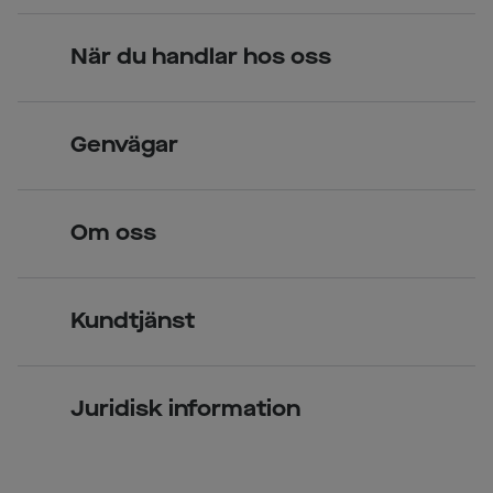
När du handlar hos oss
Skandinavisk unik design
Genvägar
Legitimerade optiker
Hitta butik
Om oss
Över 70 butiker
Synundersökning
Jobba hos oss
Glasögon
Kundtjänst
Företagsavtal
Solglasögon
Vanliga frågor & svar
Press
Kontaktlinser
Juridisk information
Kontakta oss
Om Smarteyes
Integritetspolicy