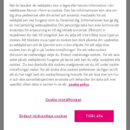
Oscar Jacobson Sverker 9978
Progressi
När du besöker vår webbplats kan vi lagra eller hämta information i din
Glasögonbåge
webbläsare, främst i form av cookies. Den här informationen kan vara om
Enkelslip
dig, dina preferenser, eller din enhet och används mestadels för att
webbplatsen ska fungerar som du förväntar dig. Informationen kan ge dig
1 500 kr
en mer personlig webbupplevelse. Din personliga data kan även komma att
Terminalg
användas för anpassning av till dig riktade annonser. Eftersom vi
respekterar din rätt till integritet, kan du välja att inte tillåta vissa typer av
Läsglasög
cookies. Att blockera vissa typer av cookies kan dock påverka din upplevelse
av webbplatsen och de tjänster som vi kan erbjuda. För att välja dina
Välj färg:
Olika glas 
cookies kan du gå in på ”cookie-inställningar”. För att neka cookies
Svart
(förutom de nödvändiga) väljer du ”Endast nödvändiga cookies”. För att vara
säker på att webbplatsen fungerar på bästa sätt kan du välja ”acceptera alla
Kollektio
cookies”. Du kan återkalla ditt cookies-medgivande när du vill under ’cookie-
inställningar’ nedan. För att ändra dina cookies-preferenser, vänligen se till
Taberg by
att du har tagit bort din cookie/browsing historik. För att läsa mer om hur
vi och våra samarbetspartners använder och behandlar din data och mer
Efva Attl
specifikt vilken data vi samlar in, se vår
cookie policy
Bågstorlek
Oscar Jac
S
Cookie-inställningar
120-126 mm
Smarteyes
Endast nödvändiga cookies
Tillåt alla
Osäker på vilken storlek du har? Se vår
Storleksguide
Trender o