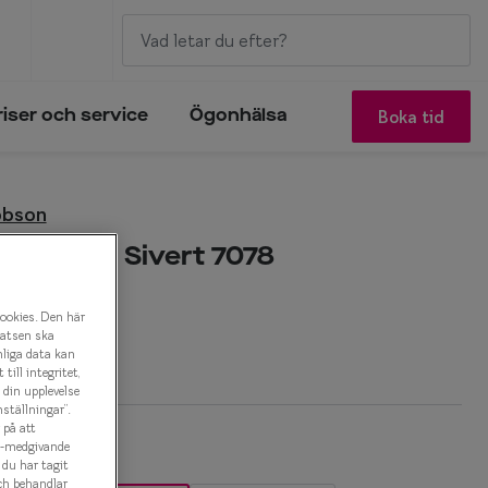
Boka tid
riser och service
Ögonhälsa
obson
acobson Sivert 7078
onbåge
cookies. Den här
latsen ska
r
nliga data kan
ill integritet,
a din upplevelse
ställningar”.
 på att
es-medgivande
t du har tagit
ch behandlar