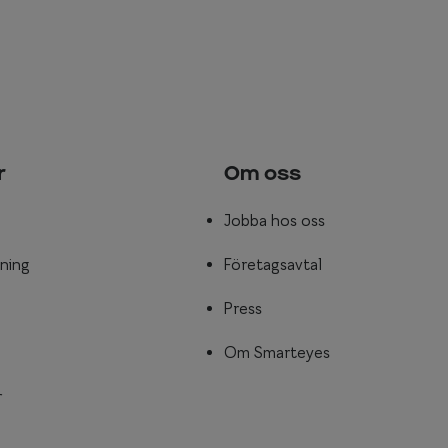
r
Om oss
Jobba hos oss
ning
Företagsavtal
Press
Om Smarteyes
r