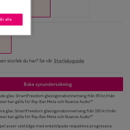
låt alla
k
ken storlek du har? Se vår
Storleksguide
Boka synundersökning
pade glas: SmartFreedom glasögonabonnemang från 95 kr/mån
iser kan gälla för Ray-Ban Meta och Nuance Audio™
iva glas: SmartFreedom glasögonabonnemang från 160 kr/mån
iser kan gälla för Ray-Ban Meta och Nuance Audio™
el avser vald båge med enkelslipade respektive progressiva