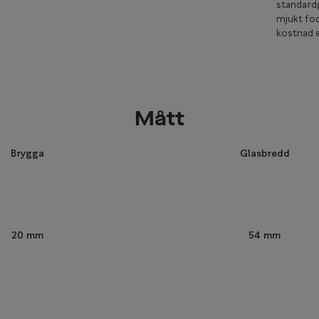
standardg
mjukt fod
kostnad e
Mått
Brygga
Glasbredd
54 mm
20 mm