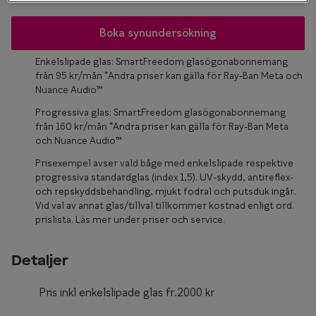
Glasögon 
Boka synundersökning
Enkelslipade glas: SmartFreedom glasögonabonnemang
från 95 kr/mån *Andra priser kan gälla för Ray-Ban Meta och
Nuance Audio™
Progressiva glas: SmartFreedom glasögonabonnemang
från 160 kr/mån *Andra priser kan gälla för Ray-Ban Meta
och Nuance Audio™
Prisexempel avser vald båge med enkelslipade respektive
progressiva standardglas (index 1,5). UV-skydd, antireflex-
och repskyddsbehandling, mjukt fodral och putsduk ingår.
Vid val av annat glas/tillval tillkommer kostnad enligt ord.
prislista. Läs mer under priser och service.
Detaljer
Pris inkl enkelslipade glas fr.2000 kr