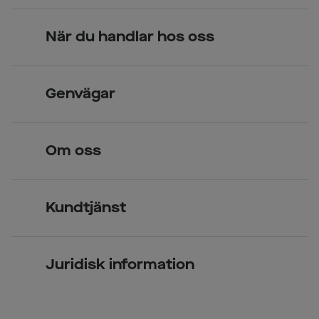
När du handlar hos oss
Skandinavisk unik design
Genvägar
Legitimerade optiker
Hitta butik
Om oss
Över 70 butiker
Synundersökning
Jobba hos oss
Glasögon
Kundtjänst
Företagsavtal
Solglasögon
Vanliga frågor & svar
Press
Kontaktlinser
Juridisk information
Kontakta oss
Om Smarteyes
Integritetspolicy