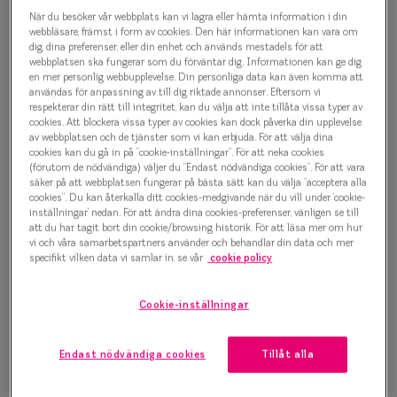
Oscar Jacobson Ernst 7172
Progressi
När du besöker vår webbplats kan vi lagra eller hämta information i din
Glasögonbåge
webbläsare, främst i form av cookies. Den här informationen kan vara om
Enkelslip
dig, dina preferenser, eller din enhet och används mestadels för att
webbplatsen ska fungerar som du förväntar dig. Informationen kan ge dig
1 500 kr
en mer personlig webbupplevelse. Din personliga data kan även komma att
Terminalg
användas för anpassning av till dig riktade annonser. Eftersom vi
respekterar din rätt till integritet, kan du välja att inte tillåta vissa typer av
Läsglasög
cookies. Att blockera vissa typer av cookies kan dock påverka din upplevelse
av webbplatsen och de tjänster som vi kan erbjuda. För att välja dina
Välj färg:
Olika glas 
cookies kan du gå in på ”cookie-inställningar”. För att neka cookies
Havana
(förutom de nödvändiga) väljer du ”Endast nödvändiga cookies”. För att vara
säker på att webbplatsen fungerar på bästa sätt kan du välja ”acceptera alla
Kollektio
cookies”. Du kan återkalla ditt cookies-medgivande när du vill under ’cookie-
inställningar’ nedan. För att ändra dina cookies-preferenser, vänligen se till
Taberg by
att du har tagit bort din cookie/browsing historik. För att läsa mer om hur
vi och våra samarbetspartners använder och behandlar din data och mer
Efva Attl
specifikt vilken data vi samlar in, se vår
cookie policy
Bågstorlek
Oscar Jac
M
Cookie-inställningar
127-137 mm
Smarteyes
Endast nödvändiga cookies
Tillåt alla
Osäker på vilken storlek du har? Se vår
Storleksguide
Trender o