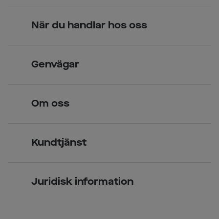
När du handlar hos oss
Skandinavisk unik design
Genvägar
Legitimerade optiker
Hitta butik
Om oss
Över 70 butiker
Synundersökning
Jobba hos oss
Glasögon
Kundtjänst
Företagsavtal
Solglasögon
Vanliga frågor & svar
Press
Kontaktlinser
Juridisk information
Kontakta oss
Om Smarteyes
Integritetspolicy