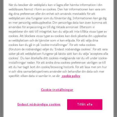
Oscar Jacobson Brynolf 9989
Progressi
När du besöker vår webbplats kan vi lagra eller hämta information i din
Glasögonbåge
webbläsare, främst i form av cookies. Den här informationen kan vara om
Enkelslip
dig, dina preferenser, eller din enhet och används mestadels för att
webbplatsen ska fungerar som du förväntar dig. Informationen kan ge dig
1 500 kr
en mer personlig webbupplevelse. Din personliga data kan även komma att
Terminalg
användas för anpassning av till dig riktade annonser. Eftersom vi
respekterar din rätt till integritet, kan du välja att inte tillåta vissa typer av
Läsglasög
cookies. Att blockera vissa typer av cookies kan dock påverka din upplevelse
av webbplatsen och de tjänster som vi kan erbjuda. För att välja dina
Välj färg:
Olika glas 
cookies kan du gå in på ”cookie-inställningar”. För att neka cookies
Svart
(förutom de nödvändiga) väljer du ”Endast nödvändiga cookies”. För att vara
säker på att webbplatsen fungerar på bästa sätt kan du välja ”acceptera alla
Kollektio
cookies”. Du kan återkalla ditt cookies-medgivande när du vill under ’cookie-
inställningar’ nedan. För att ändra dina cookies-preferenser, vänligen se till
Taberg by
att du har tagit bort din cookie/browsing historik. För att läsa mer om hur
vi och våra samarbetspartners använder och behandlar din data och mer
Efva Attl
specifikt vilken data vi samlar in, se vår
cookie policy
Bågstorlek
Oscar Jac
M
Cookie-inställningar
127-137 mm
Smarteyes
Endast nödvändiga cookies
Tillåt alla
Osäker på vilken storlek du har? Se vår
Storleksguide
Trender o