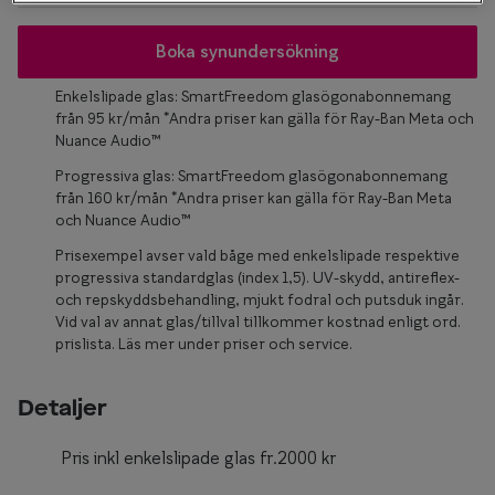
Glasögon 
Boka synundersökning
Enkelslipade glas: SmartFreedom glasögonabonnemang
från 95 kr/mån *Andra priser kan gälla för Ray-Ban Meta och
Nuance Audio™
Progressiva glas: SmartFreedom glasögonabonnemang
från 160 kr/mån *Andra priser kan gälla för Ray-Ban Meta
och Nuance Audio™
Prisexempel avser vald båge med enkelslipade respektive
progressiva standardglas (index 1,5). UV-skydd, antireflex-
och repskyddsbehandling, mjukt fodral och putsduk ingår.
Vid val av annat glas/tillval tillkommer kostnad enligt ord.
prislista. Läs mer under priser och service.
Detaljer
Pris inkl enkelslipade glas fr.2000 kr