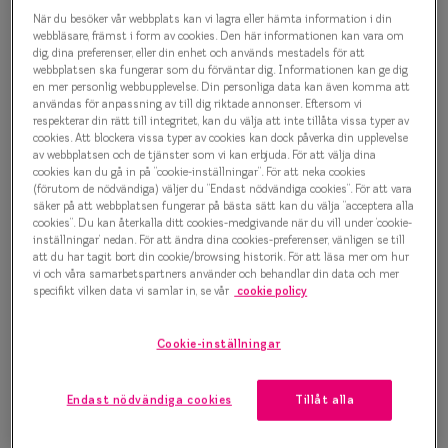
Oscar Jacobson Valdemar 6968
Progressi
När du besöker vår webbplats kan vi lagra eller hämta information i din
Glasögonbåge
webbläsare, främst i form av cookies. Den här informationen kan vara om
Enkelslip
dig, dina preferenser, eller din enhet och används mestadels för att
webbplatsen ska fungerar som du förväntar dig. Informationen kan ge dig
1 500 kr
en mer personlig webbupplevelse. Din personliga data kan även komma att
Terminalg
användas för anpassning av till dig riktade annonser. Eftersom vi
respekterar din rätt till integritet, kan du välja att inte tillåta vissa typer av
Läsglasög
cookies. Att blockera vissa typer av cookies kan dock påverka din upplevelse
av webbplatsen och de tjänster som vi kan erbjuda. För att välja dina
Välj färg:
Olika glas 
cookies kan du gå in på ”cookie-inställningar”. För att neka cookies
Grön
(förutom de nödvändiga) väljer du ”Endast nödvändiga cookies”. För att vara
säker på att webbplatsen fungerar på bästa sätt kan du välja ”acceptera alla
Kollektio
cookies”. Du kan återkalla ditt cookies-medgivande när du vill under ’cookie-
inställningar’ nedan. För att ändra dina cookies-preferenser, vänligen se till
Taberg by
att du har tagit bort din cookie/browsing historik. För att läsa mer om hur
vi och våra samarbetspartners använder och behandlar din data och mer
Efva Attl
specifikt vilken data vi samlar in, se vår
cookie policy
Bågstorlek
Oscar Jac
XS
Cookie-inställningar
Upp till 119 mm
Smarteyes
Endast nödvändiga cookies
Tillåt alla
Osäker på vilken storlek du har? Se vår
Storleksguide
Trender o