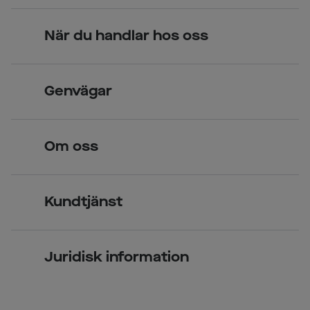
När du handlar hos oss
Skandinavisk unik design
Genvägar
Legitimerade optiker
Hitta butik
Om oss
Över 70 butiker
Synundersökning
Jobba hos oss
Glasögon
Kundtjänst
Företagsavtal
Solglasögon
Vanliga frågor & svar
Press
Kontaktlinser
Juridisk information
Kontakta oss
Om Smarteyes
Integritetspolicy