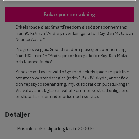
Glasögon 
Boka synundersökning
Enkelslipade glas: SmartFreedom glasögonabonnemang
från 95 kr/mån *Andra priser kan gälla för Ray-Ban Meta och
Nuance Audio™
Progressiva glas: SmartFreedom glasögonabonnemang
från 160 kr/mån *Andra priser kan gälla för Ray-Ban Meta
och Nuance Audio™
Prisexempel avser vald båge med enkelslipade respektive
progressiva standardglas (index 1,5). UV-skydd, antireflex-
och repskyddsbehandling, mjukt fodral och putsduk ingår.
Vid val av annat glas/tillval tillkommer kostnad enligt ord.
prislista. Läs mer under priser och service.
Detaljer
Pris inkl enkelslipade glas fr.2000 kr