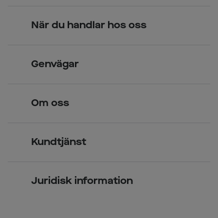
När du handlar hos oss
Skandinavisk unik design
Genvägar
Legitimerade optiker
Hitta butik
Om oss
Över 70 butiker
Synundersökning
Jobba hos oss
Glasögon
Kundtjänst
Företagsavtal
Solglasögon
Vanliga frågor & svar
Press
Kontaktlinser
Juridisk information
Kontakta oss
Om Smarteyes
Integritetspolicy