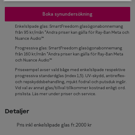
Glasögon 
Boka synundersökning
Enkelslipade glas: SmartFreedom glasögonabonnemang
från 95 kr/mån *Andra priser kan gälla för Ray-Ban Meta och
Nuance Audio™
Progressiva glas: SmartFreedom glasögonabonnemang
från 160 kr/mån *Andra priser kan gälla för Ray-Ban Meta
och Nuance Audio™
Prisexempel avser vald båge med enkelslipade respektive
progressiva standardglas (index 1,5). UV-skydd, antireflex-
och repskyddsbehandling, mjukt fodral och putsduk ingår.
Vid val av annat glas/tillval tillkommer kostnad enligt ord.
prislista. Läs mer under priser och service.
Detaljer
Pris inkl enkelslipade glas fr.2000 kr