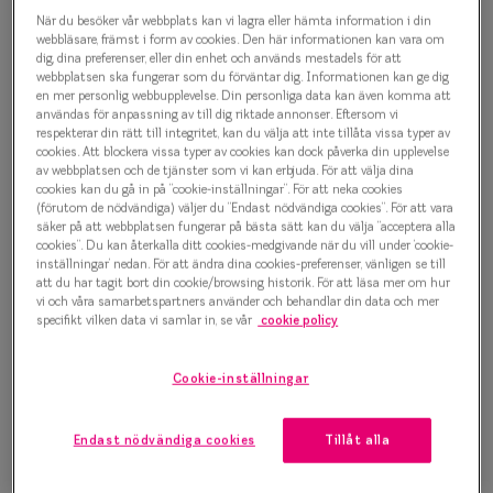
Oscar Jacobson Hrolf 9978
Progressi
När du besöker vår webbplats kan vi lagra eller hämta information i din
Glasögonbåge
webbläsare, främst i form av cookies. Den här informationen kan vara om
Enkelslip
dig, dina preferenser, eller din enhet och används mestadels för att
webbplatsen ska fungerar som du förväntar dig. Informationen kan ge dig
1 500 kr
en mer personlig webbupplevelse. Din personliga data kan även komma att
Terminalg
användas för anpassning av till dig riktade annonser. Eftersom vi
respekterar din rätt till integritet, kan du välja att inte tillåta vissa typer av
Läsglasög
cookies. Att blockera vissa typer av cookies kan dock påverka din upplevelse
av webbplatsen och de tjänster som vi kan erbjuda. För att välja dina
Välj färg:
Olika glas 
cookies kan du gå in på ”cookie-inställningar”. För att neka cookies
Svart
(förutom de nödvändiga) väljer du ”Endast nödvändiga cookies”. För att vara
säker på att webbplatsen fungerar på bästa sätt kan du välja ”acceptera alla
Kollektio
cookies”. Du kan återkalla ditt cookies-medgivande när du vill under ’cookie-
inställningar’ nedan. För att ändra dina cookies-preferenser, vänligen se till
Taberg by
att du har tagit bort din cookie/browsing historik. För att läsa mer om hur
vi och våra samarbetspartners använder och behandlar din data och mer
Efva Attl
specifikt vilken data vi samlar in, se vår
cookie policy
Bågstorlek
Oscar Jac
M
Cookie-inställningar
127-137 mm
Smarteyes
Endast nödvändiga cookies
Tillåt alla
Osäker på vilken storlek du har? Se vår
Storleksguide
Trender o