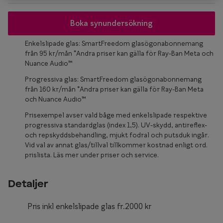
Glasögon 
Boka synundersökning
Enkelslipade glas: SmartFreedom glasögonabonnemang
från 95 kr/mån *Andra priser kan gälla för Ray-Ban Meta och
Nuance Audio™
Progressiva glas: SmartFreedom glasögonabonnemang
från 160 kr/mån *Andra priser kan gälla för Ray-Ban Meta
och Nuance Audio™
Prisexempel avser vald båge med enkelslipade respektive
progressiva standardglas (index 1,5). UV-skydd, antireflex-
och repskyddsbehandling, mjukt fodral och putsduk ingår.
Vid val av annat glas/tillval tillkommer kostnad enligt ord.
prislista. Läs mer under priser och service.
Detaljer
Pris inkl enkelslipade glas fr.2000 kr