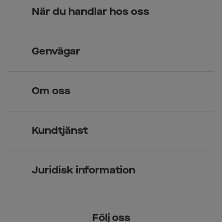
När du handlar hos oss
Skandinavisk unik design
Genvägar
Legitimerade optiker
Hitta butik
Om oss
Över 70 butiker
Synundersökning
Jobba hos oss
Glasögon
Kundtjänst
Företagsavtal
Solglasögon
Vanliga frågor & svar
Press
Kontaktlinser
Juridisk information
Kontakta oss
Om Smarteyes
Integritetspolicy
Följ oss
Cookiepolicy