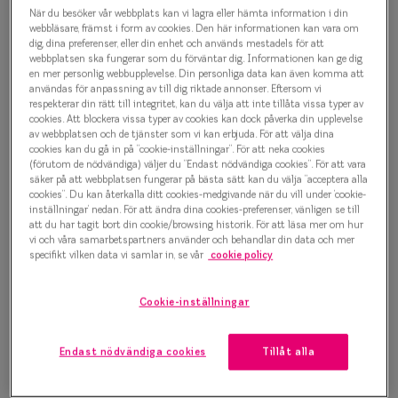
Efva Attling Garden 8031 9991
Progressi
När du besöker vår webbplats kan vi lagra eller hämta information i din
webbläsare, främst i form av cookies. Den här informationen kan vara om
Glasögonbåge
dig, dina preferenser, eller din enhet och används mestadels för att
Enkelslip
webbplatsen ska fungerar som du förväntar dig. Informationen kan ge dig
1 500 kr
en mer personlig webbupplevelse. Din personliga data kan även komma att
Terminalg
användas för anpassning av till dig riktade annonser. Eftersom vi
respekterar din rätt till integritet, kan du välja att inte tillåta vissa typer av
Läsglasög
cookies. Att blockera vissa typer av cookies kan dock påverka din upplevelse
av webbplatsen och de tjänster som vi kan erbjuda. För att välja dina
Välj färg:
cookies kan du gå in på ”cookie-inställningar”. För att neka cookies
Olika glas 
Svart
(förutom de nödvändiga) väljer du ”Endast nödvändiga cookies”. För att vara
säker på att webbplatsen fungerar på bästa sätt kan du välja ”acceptera alla
Kollektio
cookies”. Du kan återkalla ditt cookies-medgivande när du vill under ’cookie-
inställningar’ nedan. För att ändra dina cookies-preferenser, vänligen se till
Taberg by
att du har tagit bort din cookie/browsing historik. För att läsa mer om hur
vi och våra samarbetspartners använder och behandlar din data och mer
specifikt vilken data vi samlar in, se vår
cookie policy
Efva Attl
Bågstorlek
Oscar Jac
Cookie-inställningar
XS
Upp till 119 mm
Smarteyes
Endast nödvändiga cookies
Tillåt alla
Osäker på vilken storlek du har? Se vår
Storleksguide
Trender o