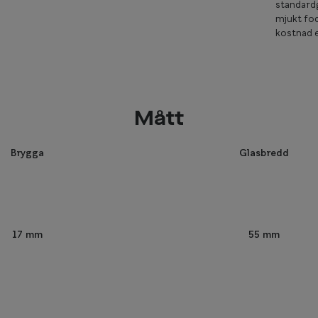
standardg
mjukt fod
kostnad e
Mått
Brygga
Glasbredd
55 mm
17 mm