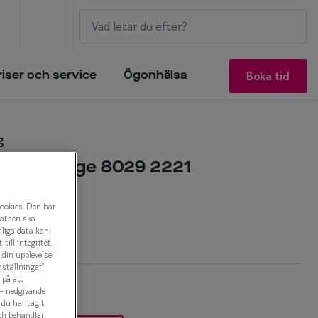
Boka tid
riser och service
Ögonhälsa
g
tling Bridge 8029 2221
onbåge
cookies. Den här
latsen ska
r
nliga data kan
ill integritet,
a din upplevelse
ställningar”.
 på att
es-medgivande
t du har tagit
ch behandlar