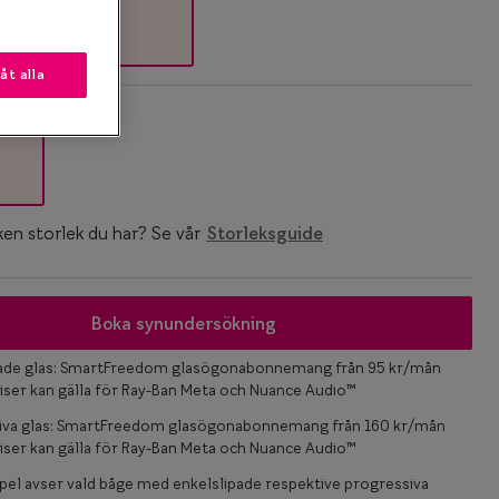
låt alla
k
ken storlek du har? Se vår
Storleksguide
Boka synundersökning
pade glas: SmartFreedom glasögonabonnemang från 95 kr/mån
iser kan gälla för Ray-Ban Meta och Nuance Audio™
iva glas: SmartFreedom glasögonabonnemang från 160 kr/mån
iser kan gälla för Ray-Ban Meta och Nuance Audio™
el avser vald båge med enkelslipade respektive progressiva