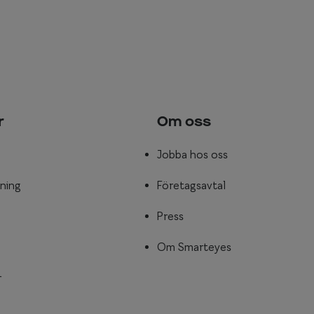
r
Om oss
Jobba hos oss
ning
Företagsavtal
Press
Om Smarteyes
r