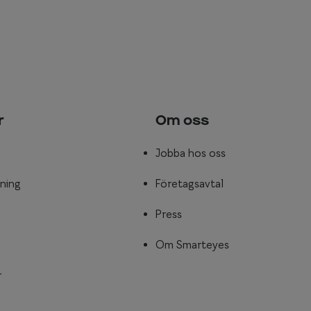
r
Om oss
Jobba hos oss
ning
Företagsavtal
Press
Om Smarteyes
r