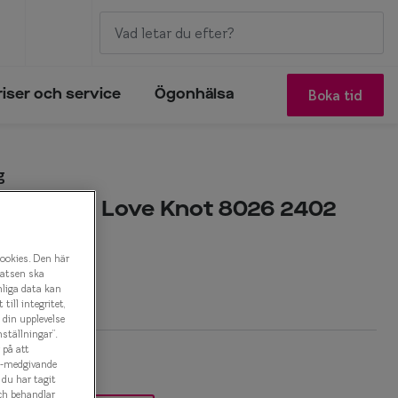
Boka tid
riser och service
Ögonhälsa
g
tling Soft Love Knot 8026 2402
onbåge
cookies. Den här
latsen ska
r
nliga data kan
ill integritet,
a din upplevelse
ställningar”.
 på att
es-medgivande
t du har tagit
ch behandlar