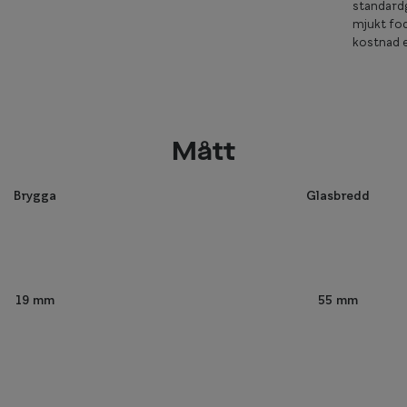
standardg
mjukt fod
kostnad e
Mått
Brygga
Glasbredd
55 mm
19 mm