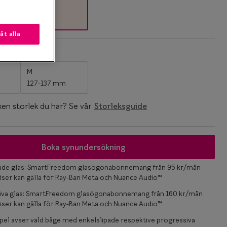
låt alla
k
M
127-137 mm
ken storlek du har? Se vår
Storleksguide
Boka synundersökning
pade glas: SmartFreedom glasögonabonnemang från 95 kr/mån
iser kan gälla för Ray-Ban Meta och Nuance Audio™
iva glas: SmartFreedom glasögonabonnemang från 160 kr/mån
iser kan gälla för Ray-Ban Meta och Nuance Audio™
el avser vald båge med enkelslipade respektive progressiva