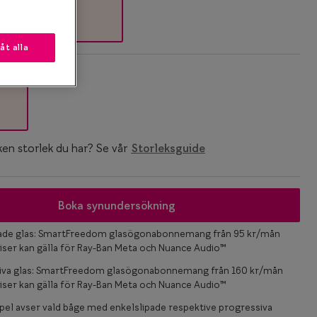
låt alla
k
ken storlek du har? Se vår
Storleksguide
Boka synundersökning
pade glas: SmartFreedom glasögonabonnemang från 95 kr/mån
iser kan gälla för Ray-Ban Meta och Nuance Audio™
iva glas: SmartFreedom glasögonabonnemang från 160 kr/mån
iser kan gälla för Ray-Ban Meta och Nuance Audio™
el avser vald båge med enkelslipade respektive progressiva