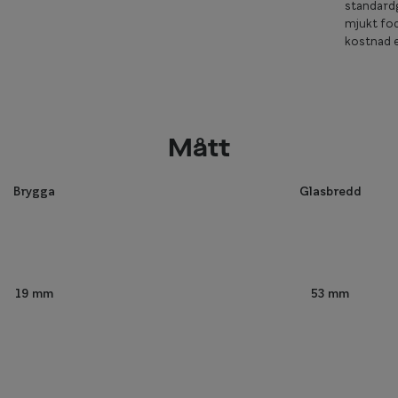
standardg
mjukt fod
kostnad e
Mått
Brygga
Glasbredd
53 mm
19 mm