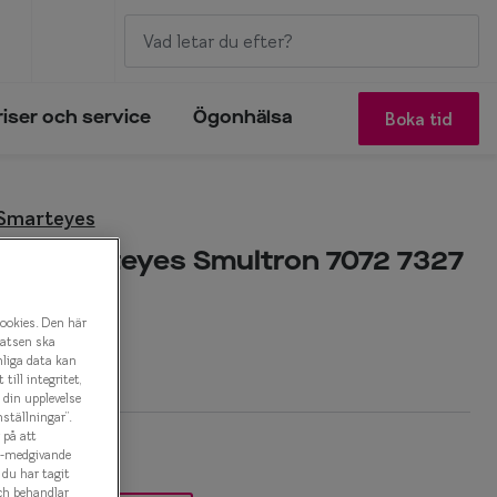
Boka tid
riser och service
Ögonhälsa
 Smarteyes
by Smarteyes Smultron 7072 7327
onbåge
cookies. Den här
latsen ska
r
nliga data kan
ill integritet,
a din upplevelse
ställningar”.
 på att
es-medgivande
t du har tagit
ch behandlar