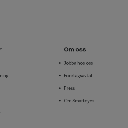
r
Om oss
Jobba hos oss
ning
Företagsavtal
Press
Om Smarteyes
r