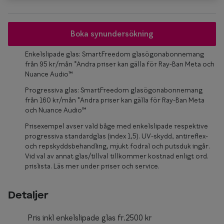
Glasögon 
Boka synundersökning
Enkelslipade glas: SmartFreedom glasögonabonnemang
från 95 kr/mån *Andra priser kan gälla för Ray-Ban Meta och
Nuance Audio™
Progressiva glas: SmartFreedom glasögonabonnemang
från 160 kr/mån *Andra priser kan gälla för Ray-Ban Meta
och Nuance Audio™
Prisexempel avser vald båge med enkelslipade respektive
progressiva standardglas (index 1,5). UV-skydd, antireflex-
och repskyddsbehandling, mjukt fodral och putsduk ingår.
Vid val av annat glas/tillval tillkommer kostnad enligt ord.
prislista. Läs mer under priser och service.
Detaljer
Pris inkl enkelslipade glas fr.2500 kr