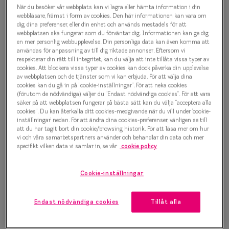
Progressi
När du besöker vår webbplats kan vi lagra eller hämta information i din
Taberg by Smarteyes Blodrot
webbläsare, främst i form av cookies. Den här informationen kan vara om
dig, dina preferenser, eller din enhet och används mestadels för att
Enkelslip
7063 8988 Glasögonbåge
webbplatsen ska fungerar som du förväntar dig. Informationen kan ge dig
en mer personlig webbupplevelse. Din personliga data kan även komma att
Terminalg
2 000 kr
användas för anpassning av till dig riktade annonser. Eftersom vi
respekterar din rätt till integritet, kan du välja att inte tillåta vissa typer av
Läsglasög
cookies. Att blockera vissa typer av cookies kan dock påverka din upplevelse
av webbplatsen och de tjänster som vi kan erbjuda. För att välja dina
cookies kan du gå in på ”cookie-inställningar”. För att neka cookies
Olika glas 
Välj färg:
(förutom de nödvändiga) väljer du ”Endast nödvändiga cookies”. För att vara
säker på att webbplatsen fungerar på bästa sätt kan du välja ”acceptera alla
Grå
cookies”. Du kan återkalla ditt cookies-medgivande när du vill under ’cookie-
Kollektio
inställningar’ nedan. För att ändra dina cookies-preferenser, vänligen se till
Taberg by
att du har tagit bort din cookie/browsing historik. För att läsa mer om hur
vi och våra samarbetspartners använder och behandlar din data och mer
specifikt vilken data vi samlar in, se vår
cookie policy
Efva Attl
Bågstorlek
Oscar Jac
Cookie-inställningar
S
Smarteyes
120-126 mm
Endast nödvändiga cookies
Tillåt alla
Trender o
Osäker på vilken storlek du har? Se vår
Storleksguide