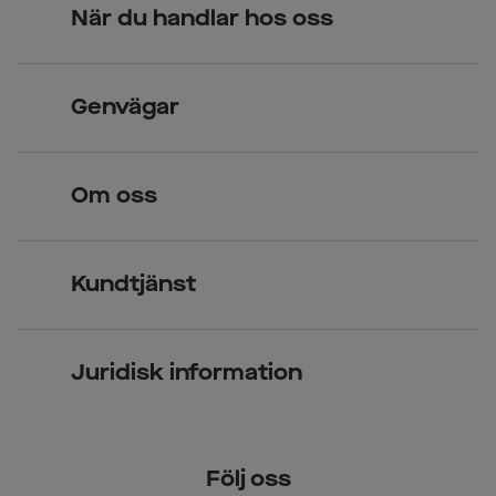
När du handlar hos oss
Skandinavisk unik design
Genvägar
Legitimerade optiker
Hitta butik
Om oss
Över 70 butiker
Synundersökning
Jobba hos oss
Glasögon
Kundtjänst
Företagsavtal
Solglasögon
Vanliga frågor & svar
Press
Kontaktlinser
Juridisk information
Kontakta oss
Om Smarteyes
Integritetspolicy
Följ oss
Cookiepolicy