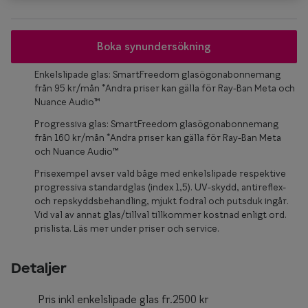
Glasögon 
Boka synundersökning
Enkelslipade glas: SmartFreedom glasögonabonnemang
från 95 kr/mån *Andra priser kan gälla för Ray-Ban Meta och
Nuance Audio™
Progressiva glas: SmartFreedom glasögonabonnemang
från 160 kr/mån *Andra priser kan gälla för Ray-Ban Meta
och Nuance Audio™
Prisexempel avser vald båge med enkelslipade respektive
progressiva standardglas (index 1,5). UV-skydd, antireflex-
och repskyddsbehandling, mjukt fodral och putsduk ingår.
Vid val av annat glas/tillval tillkommer kostnad enligt ord.
prislista. Läs mer under priser och service.
Detaljer
Pris inkl enkelslipade glas fr.2500 kr