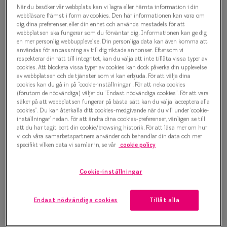
Progressi
När du besöker vår webbplats kan vi lagra eller hämta information i din
Taberg by Smarteyes Skogsalm
webbläsare, främst i form av cookies. Den här informationen kan vara om
dig, dina preferenser, eller din enhet och används mestadels för att
Enkelslip
7050 8989 Glasögonbåge
webbplatsen ska fungerar som du förväntar dig. Informationen kan ge dig
en mer personlig webbupplevelse. Din personliga data kan även komma att
Terminalg
2 000 kr
användas för anpassning av till dig riktade annonser. Eftersom vi
respekterar din rätt till integritet, kan du välja att inte tillåta vissa typer av
Läsglasög
cookies. Att blockera vissa typer av cookies kan dock påverka din upplevelse
av webbplatsen och de tjänster som vi kan erbjuda. För att välja dina
cookies kan du gå in på ”cookie-inställningar”. För att neka cookies
Olika glas 
Välj färg:
(förutom de nödvändiga) väljer du ”Endast nödvändiga cookies”. För att vara
säker på att webbplatsen fungerar på bästa sätt kan du välja ”acceptera alla
Grå
cookies”. Du kan återkalla ditt cookies-medgivande när du vill under ’cookie-
Kollektio
inställningar’ nedan. För att ändra dina cookies-preferenser, vänligen se till
Taberg by
att du har tagit bort din cookie/browsing historik. För att läsa mer om hur
vi och våra samarbetspartners använder och behandlar din data och mer
specifikt vilken data vi samlar in, se vår
cookie policy
Efva Attl
Bågstorlek
Oscar Jac
Cookie-inställningar
S
Smarteyes
120-126 mm
Endast nödvändiga cookies
Tillåt alla
Trender o
Osäker på vilken storlek du har? Se vår
Storleksguide