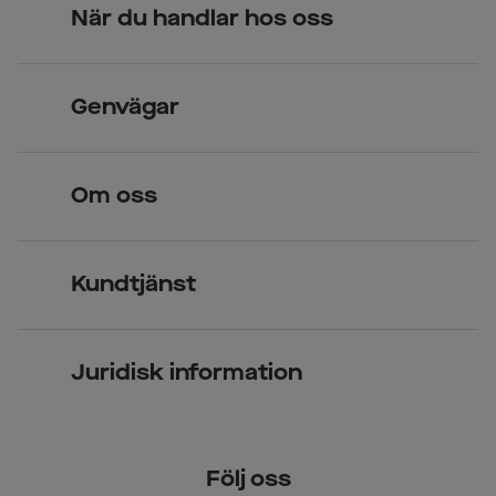
När du handlar hos oss
Skandinavisk unik design
Genvägar
Legitimerade optiker
Hitta butik
Om oss
Över 70 butiker
Synundersökning
Jobba hos oss
Glasögon
Kundtjänst
Företagsavtal
Solglasögon
Vanliga frågor & svar
Press
Kontaktlinser
Juridisk information
Kontakta oss
Om Smarteyes
Integritetspolicy
Följ oss
Cookiepolicy