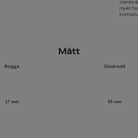
standardg
mjukt fod
kostnad e
Mått
Brygga
Glasbredd
55 mm
17 mm