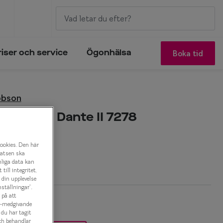
Boka tid
riser och service
Ögonhälsa
obson
acobson Dante II 7278
onbåge
cookies. Den här
latsen ska
r
nliga data kan
ill integritet,
a din upplevelse
ställningar”.
 på att
es-medgivande
t du har tagit
ch behandlar