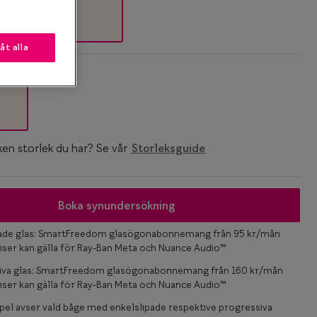
låt alla
k
ken storlek du har? Se vår
Storleksguide
Boka synundersökning
pade glas: SmartFreedom glasögonabonnemang från 95 kr/mån
iser kan gälla för Ray-Ban Meta och Nuance Audio™
iva glas: SmartFreedom glasögonabonnemang från 160 kr/mån
iser kan gälla för Ray-Ban Meta och Nuance Audio™
el avser vald båge med enkelslipade respektive progressiva