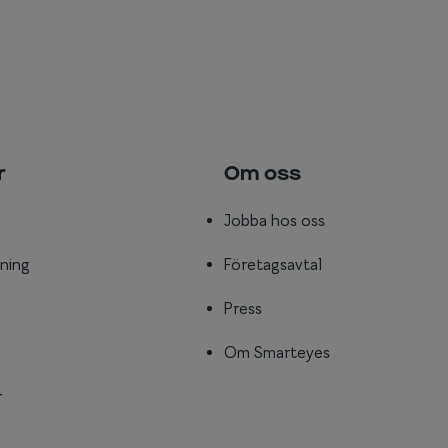
r
Om oss
Jobba hos oss
ning
Företagsavtal
Press
Om Smarteyes
r