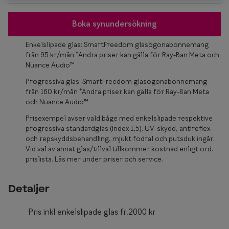
Glasögon 
Boka synundersökning
Enkelslipade glas: SmartFreedom glasögonabonnemang
från 95 kr/mån *Andra priser kan gälla för Ray-Ban Meta och
Nuance Audio™
Progressiva glas: SmartFreedom glasögonabonnemang
från 160 kr/mån *Andra priser kan gälla för Ray-Ban Meta
och Nuance Audio™
Prisexempel avser vald båge med enkelslipade respektive
progressiva standardglas (index 1,5). UV-skydd, antireflex-
och repskyddsbehandling, mjukt fodral och putsduk ingår.
Vid val av annat glas/tillval tillkommer kostnad enligt ord.
prislista. Läs mer under priser och service.
Detaljer
Pris inkl enkelslipade glas fr.2000 kr