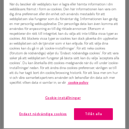
Efva Attling 8009 4024
Progressi
När du besöker vår webbplats kan vi lagra eller hämta information i din
webbläsare, främst i form av cookies. Den här informationen kan vara om
Glasögonbåge
dig, dina preferenser, eller din enhet och används mestadels för att
Enkelslip
webbplatsen ska fungerar som du förväntar dig. Informationen kan ge dig
1 500 kr
en mer personlig webbupplevelse. Din personliga data kan även komma att
Terminalg
användas för anpassning av till dig riktade annonser. Eftersom vi
respekterar din rätt till integritet, kan du välja att inte tillåta vissa typer av
Läsglasög
cookies. Att blockera vissa typer av cookies kan dock påverka din upplevelse
av webbplatsen och de tjänster som vi kan erbjuda. För att välja dina
Välj färg:
cookies kan du gå in på ”cookie-inställningar”. För att neka cookies
Olika glas 
Rosa
(förutom de nödvändiga) väljer du ”Endast nödvändiga cookies”. För att vara
säker på att webbplatsen fungerar på bästa sätt kan du välja ”acceptera alla
Kollektio
cookies”. Du kan återkalla ditt cookies-medgivande när du vill under ’cookie-
inställningar’ nedan. För att ändra dina cookies-preferenser, vänligen se till
Taberg by
att du har tagit bort din cookie/browsing historik. För att läsa mer om hur
vi och våra samarbetspartners använder och behandlar din data och mer
specifikt vilken data vi samlar in, se vår
cookie policy
Efva Attl
Bågstorlek
Oscar Jac
Cookie-inställningar
S
120-126 mm
Smarteyes
Endast nödvändiga cookies
Tillåt alla
Osäker på vilken storlek du har? Se vår
Storleksguide
Trender o