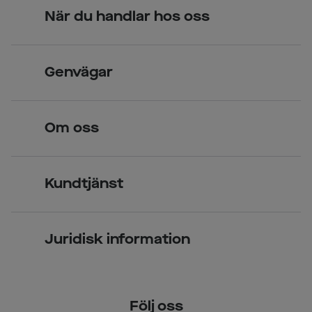
När du handlar hos oss
Skandinavisk unik design
Genvägar
Legitimerade optiker
Hitta butik
Om oss
Över 70 butiker
Synundersökning
Jobba hos oss
Glasögon
Kundtjänst
Företagsavtal
Solglasögon
Vanliga frågor & svar
Press
Kontaktlinser
Juridisk information
Kontakta oss
Om Smarteyes
Integritetspolicy
Följ oss
Cookiepolicy