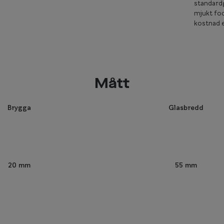
standardg
mjukt fod
kostnad e
Mått
Brygga
Glasbredd
55 mm
20 mm