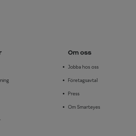
r
Om oss
Jobba hos oss
ning
Företagsavtal
Press
Om Smarteyes
r