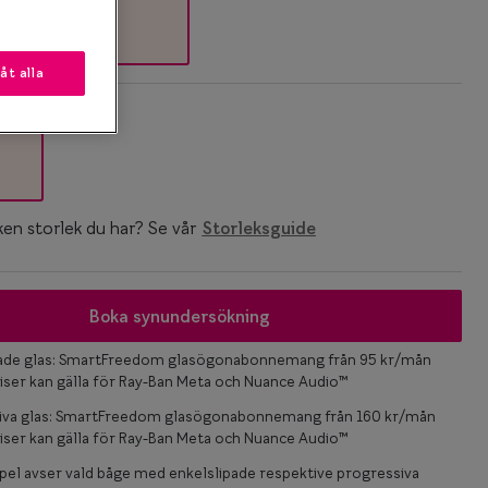
låt alla
k
ken storlek du har? Se vår
Storleksguide
Boka synundersökning
pade glas: SmartFreedom glasögonabonnemang från 95 kr/mån
iser kan gälla för Ray-Ban Meta och Nuance Audio™
iva glas: SmartFreedom glasögonabonnemang från 160 kr/mån
iser kan gälla för Ray-Ban Meta och Nuance Audio™
el avser vald båge med enkelslipade respektive progressiva