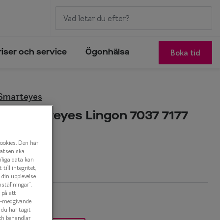
Boka tid
riser och service
Ögonhälsa
 Smarteyes
by Smarteyes Lingon 7037 7177
onbåge
cookies. Den här
latsen ska
r
nliga data kan
ill integritet,
a din upplevelse
ställningar”.
 på att
es-medgivande
t du har tagit
ch behandlar