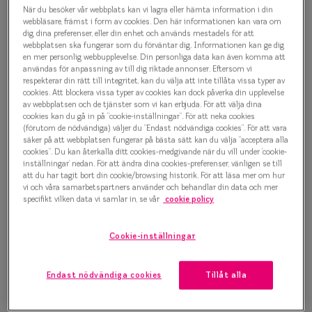
Progressi
När du besöker vår webbplats kan vi lagra eller hämta information i din
Taberg by Smarteyes Bergmynta
webbläsare, främst i form av cookies. Den här informationen kan vara om
dig, dina preferenser, eller din enhet och används mestadels för att
Enkelslip
7033 5889 Glasögonbåge
webbplatsen ska fungerar som du förväntar dig. Informationen kan ge dig
en mer personlig webbupplevelse. Din personliga data kan även komma att
Terminalg
1 500 kr
användas för anpassning av till dig riktade annonser. Eftersom vi
respekterar din rätt till integritet, kan du välja att inte tillåta vissa typer av
Läsglasög
cookies. Att blockera vissa typer av cookies kan dock påverka din upplevelse
av webbplatsen och de tjänster som vi kan erbjuda. För att välja dina
cookies kan du gå in på ”cookie-inställningar”. För att neka cookies
Olika glas 
Välj färg:
(förutom de nödvändiga) väljer du ”Endast nödvändiga cookies”. För att vara
säker på att webbplatsen fungerar på bästa sätt kan du välja ”acceptera alla
Blå
cookies”. Du kan återkalla ditt cookies-medgivande när du vill under ’cookie-
Kollektio
inställningar’ nedan. För att ändra dina cookies-preferenser, vänligen se till
Taberg by
att du har tagit bort din cookie/browsing historik. För att läsa mer om hur
vi och våra samarbetspartners använder och behandlar din data och mer
specifikt vilken data vi samlar in, se vår
cookie policy
Efva Attl
Bågstorlek
Oscar Jac
Cookie-inställningar
M
Smarteyes
127-137 mm
Endast nödvändiga cookies
Tillåt alla
Trender o
Osäker på vilken storlek du har? Se vår
Storleksguide