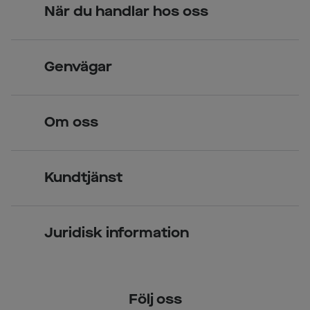
När du handlar hos oss
Skandinavisk unik design
Genvägar
Legitimerade optiker
Hitta butik
Om oss
Över 70 butiker
Synundersökning
Jobba hos oss
Glasögon
Kundtjänst
Företagsavtal
Solglasögon
Vanliga frågor & svar
Press
Kontaktlinser
Juridisk information
Kontakta oss
Om Smarteyes
Integritetspolicy
Följ oss
Cookiepolicy