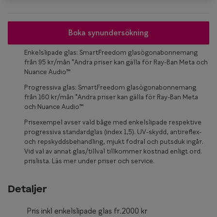
Glasögon 
Boka synundersökning
Enkelslipade glas: SmartFreedom glasögonabonnemang
från 95 kr/mån *Andra priser kan gälla för Ray-Ban Meta och
Nuance Audio™
Progressiva glas: SmartFreedom glasögonabonnemang
från 160 kr/mån *Andra priser kan gälla för Ray-Ban Meta
och Nuance Audio™
Prisexempel avser vald båge med enkelslipade respektive
progressiva standardglas (index 1,5). UV-skydd, antireflex-
och repskyddsbehandling, mjukt fodral och putsduk ingår.
Vid val av annat glas/tillval tillkommer kostnad enligt ord.
prislista. Läs mer under priser och service.
Detaljer
Pris inkl enkelslipade glas fr.2000 kr