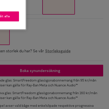
låt alla
k
ken storlek du har? Se vår
Storleksguide
Boka synundersökning
pade glas: SmartFreedom glasögonabonnemang från 95 kr/mån
iser kan gälla för Ray-Ban Meta och Nuance Audio™
iva glas: SmartFreedom glasögonabonnemang från 160 kr/mån
iser kan gälla för Ray-Ban Meta och Nuance Audio™
el avser vald båge med enkelslipade respektive progressiva