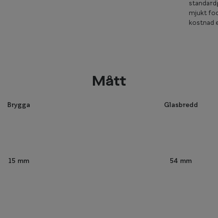
standardg
mjukt fod
kostnad e
Mått
Brygga
Glasbredd
54 mm
15 mm