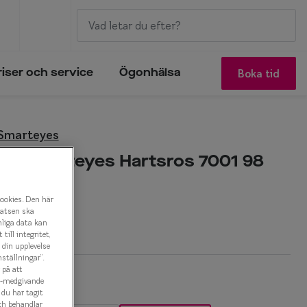
Boka tid
riser och service
Ögonhälsa
 Smarteyes
by Smarteyes Hartsros 7001 98
onbåge
cookies. Den här
latsen ska
r
nliga data kan
ill integritet,
a din upplevelse
ställningar”.
 på att
es-medgivande
t du har tagit
ch behandlar