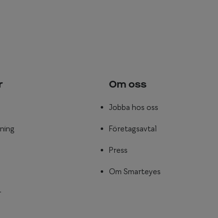
r
Om oss
Jobba hos oss
ning
Företagsavtal
Press
Om Smarteyes
r