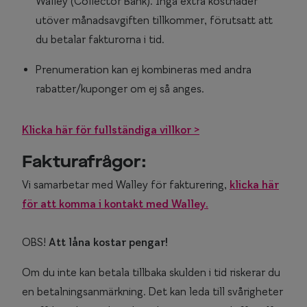
Walley (Collector Bank). Inga extra kostnader
Glasögon 
utöver månadsavgiften tillkommer, förutsatt att
du betalar fakturorna i tid.
Prenumeration kan ej kombineras med andra
rabatter/kuponger om ej så anges.
Klicka här för fullständiga villkor >
Fakturafrågor:
Vi samarbetar med Walley för fakturering,
klicka här
för att komma i kontakt med Walley.
OBS!
Att låna kostar pengar!
Om du inte kan betala tillbaka skulden i tid riskerar du
en betalningsanmärkning. Det kan leda till svårigheter