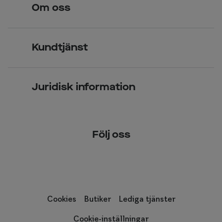
Om oss
Över 70 butiker
Synundersökning
Jobba hos oss
Glasögon
Kundtjänst
Företagsavtal
Solglasögon
Vanliga frågor & svar
Press
Kontaktlinser
Juridisk information
Kontakta oss
Om Smarteyes
Integritetspolicy
Följ oss
Cookiepolicy
Tillgänglighet
Cookies
Butiker
Lediga tjänster
Cookie-inställningar