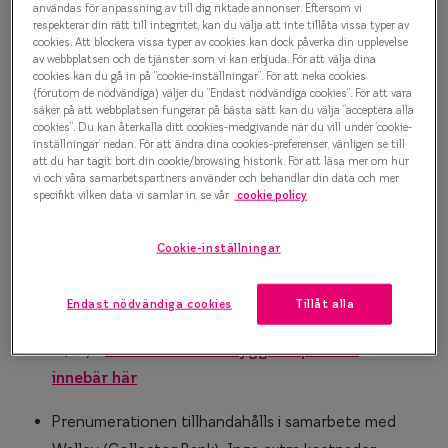
användas för anpassning av till dig riktade annonser. Eftersom vi
Progressi
Prenumerationstiden är 24 månader, du behåller
respekterar din rätt till integritet, kan du välja att inte tillåta vissa typer av
cookies. Att blockera vissa typer av cookies kan dock påverka din upplevelse
Enkelslip
glasögonen när den prenumerationstiden är över.
av webbplatsen och de tjänster som vi kan erbjuda. För att välja dina
cookies kan du gå in på ”cookie-inställningar”. För att neka cookies
Terminalg
(förutom de nödvändiga) väljer du ”Endast nödvändiga cookies”. För att vara
Månadsavgiften avgörs av hur många, och vilka
säker på att webbplatsen fungerar på bästa sätt kan du välja ”acceptera alla
glasögon du väljer. I månadsavgiften ingår
cookies”. Du kan återkalla ditt cookies-medgivande när du vill under ’cookie-
Läsglasög
inställningar’ nedan. För att ändra dina cookies-preferenser, vänligen se till
följande:
att du har tagit bort din cookie/browsing historik. För att läsa mer om hur
Olika glas 
vi och våra samarbetspartners använder och behandlar din data och mer
Dina glasögon (så många du valt)
specifikt vilken data vi samlar in, se vår
cookie policy
En synundersökning per år (värde 500 kr per
Kollektio
undersökning)
Cookie-inställningar
Taberg by
Nya glas med nya styrkor om din syn förändras
Efva Attl
under prenumerationens första år.
Endast nödvändiga cookies
Tillåt alla
Trygghetspaket med 2 års utökat skydd (värde 200
Oscar Jac
kr/år) -
läs mer om vad Trygghetspaketet
Smarteyes
innebär här
Trender o
Prenumerationen tillhandahålls i samarbete med