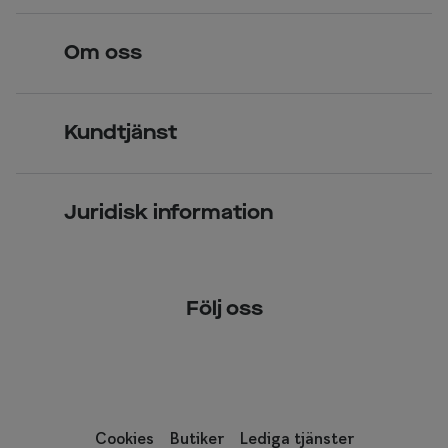
Legitimerade optiker
Hitta butik
Om oss
Över 70 butiker
Synundersökning
Jobba hos oss
Glasögon
Kundtjänst
Företagsavtal
Solglasögon
Vanliga frågor & svar
Press
Kontaktlinser
Juridisk information
Kontakta oss
Om Smarteyes
Integritetspolicy
Följ oss
Cookiepolicy
Tillgänglighet
Cookies
Butiker
Lediga tjänster