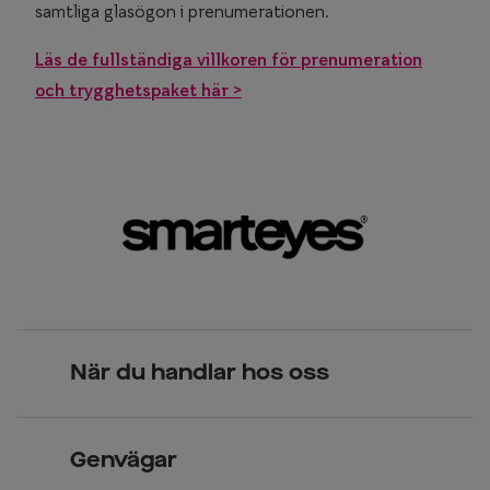
Glasögon 
samtliga glasögon i prenumerationen.
Läs de fullständiga villkoren för prenumeration
och trygghetspaket här >
När du handlar hos oss
Skandinavisk unik design
Genvägar