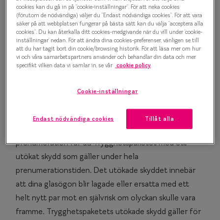
Progressi
cookies kan du gå in på ”cookie-inställningar”. För att neka cookies
Trygghetspaket
(förutom de nödvändiga) väljer du ”Endast nödvändiga cookies”. För att vara
säker på att webbplatsen fungerar på bästa sätt kan du välja ”acceptera alla
Enkelslip
-
ingår i din prenumeration på glasögon
cookies”. Du kan återkalla ditt cookies-medgivande när du vill under ’cookie-
inställningar’ nedan. För att ändra dina cookies-preferenser, vänligen se till
Terminalg
att du har tagit bort din cookie/browsing historik. För att läsa mer om hur
vi och våra samarbetspartners använder och behandlar din data och mer
Läsglasög
specifikt vilken data vi samlar in, se vår
cookie policy
Ett utökat skydd för dina
Olika glas 
Cookie-inställningar
glasögon
Kollektio
Med vårt trygghetspaket kan du känna dig trygg
Endast nödvändiga cookies
Tillåt alla
Taberg by
oavsett vad som händer. När du köper glasögon på
prenumeration får du Trygghetspaketet med ett
Efva Attl
utökat skydd som gäller under hela
Oscar Jac
prenumerationstiden. Det utökade skyddet innebär
Smarteyes
att dina glasögon blir lagade eller ersatta med ett
helt nytt par mot en självrisk om olyckan skulle vara
Trender o
framme. Trygghetspaketets utökade skydd gäller för