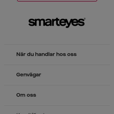
När du handlar hos oss
Skandinavisk unik design
Genvägar
Legitimerade optiker
Hitta butik
Om oss
Över 70 butiker
Synundersökning
Jobba hos oss
Glasögon