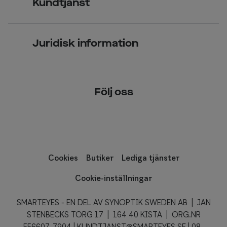
Kundtjänst
Företagsavtal
Solglasögon
Vanliga frågor & svar
Press
Kontaktlinser
Juridisk information
Kontakta oss
Om Smarteyes
Integritetspolicy
Följ oss
Cookiepolicy
Tillgänglighet
Cookies
Butiker
Lediga tjänster
Cookie-inställningar
SMARTEYES - EN DEL AV SYNOPTIK SWEDEN AB | JAN
STENBECKS TORG 17 | 164 40 KISTA | ORG.NR
556607-7904 |
KUNDTJANST@SMARTEYES.SE
|
08-