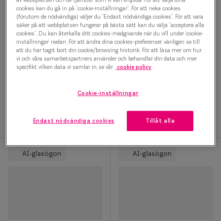
av webbplatsen och de tjänster som vi kan erbjuda. För att välja dina
Glasögon 
AI-glasögon
AI-glasögon
cookies kan du gå in på ”cookie-inställningar”. För att neka cookies
(förutom de nödvändiga) väljer du ”Endast nödvändiga cookies”. För att vara
säker på att webbplatsen fungerar på bästa sätt kan du välja ”acceptera alla
cookies”. Du kan återkalla ditt cookies-medgivande när du vill under ’cookie-
inställningar’ nedan. För att ändra dina cookies-preferenser, vänligen se till
att du har tagit bort din cookie/browsing historik. För att läsa mer om hur
vi och våra samarbetspartners använder och behandlar din data och mer
specifikt vilken data vi samlar in, se vår
cookie policy
Ray-Ban Meta
Ray-Ban Meta
Scriber 0RW7002 2000
Blayzer 0RW7001 8530
Cookie-inställningar
5 699 kr
5 699 kr
Endast nödvändiga cookies
Tillåt alla
AI-glasögon
AI-glasögon