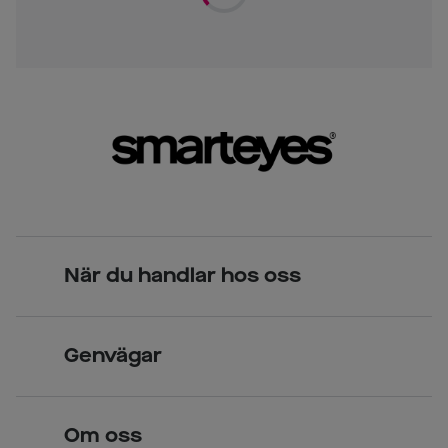
När du handlar hos oss
Skandinavisk unik design
Genvägar
Legitimerade optiker
Hitta butik
Om oss
Över 70 butiker