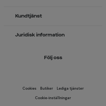
Synundersökning
Jobba hos oss
Glasögon
Kundtjänst
Företagsavtal
Solglasögon
Vanliga frågor & svar
Press
Kontaktlinser
Juridisk information
Kontakta oss
Om Smarteyes
Integritetspolicy
Följ oss
Cookiepolicy
Tillgänglighet
Cookies
Butiker
Lediga tjänster
Cookie-inställningar