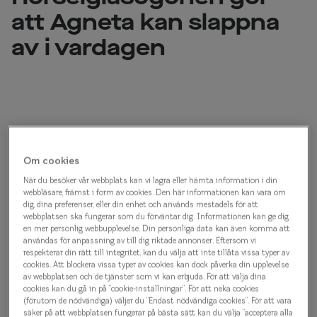
Progressi
att Agneta kan slappna
Enkelslip
av i vardagen
Terminalg
Läsglasög
Olika glas 
När Agneta Johansson, 67 år, från Kungsbacka för
första gången hörde talas om hörselglasögonen
Kollektio
Om cookies
från Nuance Audio blev hon genast intresserad av
Taberg by
När du besöker vår webbplats kan vi lagra eller hämta information i din
att prova dem. Nu har hon haft dem ett halvår och
webbläsare, främst i form av cookies. Den här informationen kan vara om
dig, dina preferenser, eller din enhet och används mestadels för att
Efva Attl
de har blivit ett uppskattat inslag i vardagen.
webbplatsen ska fungerar som du förväntar dig. Informationen kan ge dig
en mer personlig webbupplevelse. Din personliga data kan även komma att
Oscar Jac
användas för anpassning av till dig riktade annonser. Eftersom vi
- Jag älskar dem, säger hon.
respekterar din rätt till integritet, kan du välja att inte tillåta vissa typer av
Smarteyes
cookies. Att blockera vissa typer av cookies kan dock påverka din upplevelse
Hon stänger av gräsklipparen på tomten i Kungsbacka.
av webbplatsen och de tjänster som vi kan erbjuda. För att välja dina
cookies kan du gå in på ”cookie-inställningar”. För att neka cookies
Agneta har på sig de vinröda
hörselglasögonen från
Trender o
(förutom de nödvändiga) väljer du ”Endast nödvändiga cookies”. För att vara
säker på att webbplatsen fungerar på bästa sätt kan du välja ”acceptera alla
Nuance Audio
med
progressiva glas
. Hon berättar