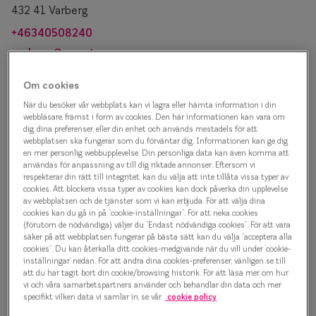
Progressi
432 41 Varberg
+46340508240
Enkelslip
varberg@smarteyes.se
Terminalg
Om cookies
Läsglasög
När du besöker vår webbplats kan vi lagra eller hämta information i din
Boka tid
webbläsare, främst i form av cookies. Den här informationen kan vara om
Olika glas 
dig, dina preferenser, eller din enhet och används mestadels för att
Välj datum
webbplatsen ska fungerar som du förväntar dig. Informationen kan ge dig
en mer personlig webbupplevelse. Din personliga data kan även komma att
Kollektio
användas för anpassning av till dig riktade annonser. Eftersom vi
3 aug. - 23 aug.
Taberg by
respekterar din rätt till integritet, kan du välja att inte tillåta vissa typer av
Mån
Tis
Ons
Tor
Fre
Lör
Sön
cookies. Att blockera vissa typer av cookies kan dock påverka din upplevelse
av webbplatsen och de tjänster som vi kan erbjuda. För att välja dina
Efva Attl
cookies kan du gå in på ”cookie-inställningar”. För att neka cookies
(förutom de nödvändiga) väljer du ”Endast nödvändiga cookies”. För att vara
Oscar Jac
säker på att webbplatsen fungerar på bästa sätt kan du välja ”acceptera alla
cookies”. Du kan återkalla ditt cookies-medgivande när du vill under ’cookie-
inställningar’ nedan. För att ändra dina cookies-preferenser, vänligen se till
Smarteyes
att du har tagit bort din cookie/browsing historik. För att läsa mer om hur
vi och våra samarbetspartners använder och behandlar din data och mer
Trender o
specifikt vilken data vi samlar in, se vår
cookie policy