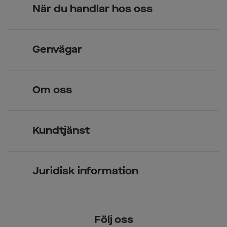
När du handlar hos oss
Skandinavisk unik design
Genvägar
Legitimerade optiker
Hitta butik
Om oss
Över 70 butiker
Synundersökning
Jobba hos oss
Glasögon
Kundtjänst
Företagsavtal
Solglasögon
Vanliga frågor & svar
Press
Kontaktlinser
Juridisk information
Kontakta oss
Om Smarteyes
Integritetspolicy
Följ oss
Cookiepolicy