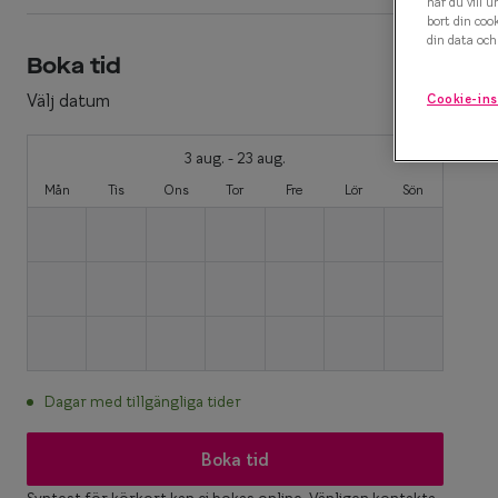
när du vill u
bort din coo
Efva Attling X S
Polariserande solglasögon
din data och 
Boka tid
Oscar Jacobson 
Så väljer du rätt solglasögon
Välj datum
Cookie-ins
Smarteyes Summ
3 aug. - 23 aug.
Mån
Tis
Ons
Tor
Fre
Lör
Sön
Dagar med tillgängliga tider
Boka tid