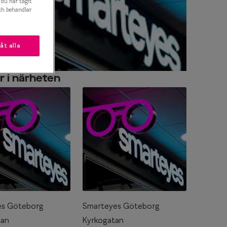
t du har tagit
ch behandlar
låt alla
r i närheten
es Göteborg
Smarteyes Göteborg
tan
Kyrkogatan