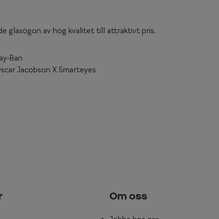
e glasögon av hög kvalitet till attraktivt pris.
ay-Ban
scar Jacobson X Smarteyes
r
Om oss