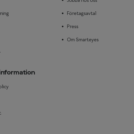
Jobba hos oss
ning
Företagsavtal
Press
Om Smarteyes
r
 information
olicy
t