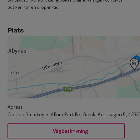
Syntest för körkort kan ej bokas online. Vänligen kontakta
butiken för en drop-in-tid.
Plats
Adress
Optiker Smarteyes Allum Partille, Gamla Kronvägen 5, 43333
Vägbeskrivning