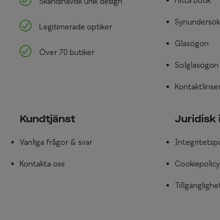
Hitta butik
Skandinavisk unik design
Synundersök
Legitimerade optiker
Glasögon
Över 70 butiker
Solglasögon
Kontaktlinse
Kundtjänst
Juridisk
Vanliga frågor & svar
Integritetsp
Kontakta oss
Cookiepolicy
Tillgänglighe