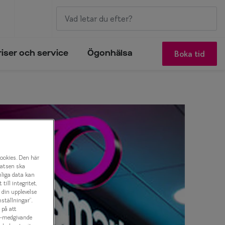
Boka tid
riser och service
Ögonhälsa
cookies. Den här
latsen ska
nliga data kan
ill integritet,
a din upplevelse
ställningar”.
 på att
es-medgivande