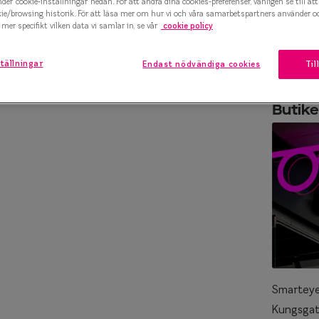
Fredag
10:00 - 20:00
nder ’cookie-inställningar’ nedan. För att ändra dina cookies-preferenser, vänligen se till at
kie/browsing historik. För att läsa mer om hur vi och våra samarbetspartners använder o
marteyes
mer specifikt vilken data vi samlar in, se vår
cookie policy
Lördag
10:00 - 18:00
x Smarteyes
Söndag
10:00 - 18:00
tällningar
Endast nödvändiga cookies
Til
er Collection
Butike
Smartey
Kungsga