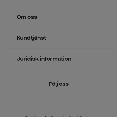
Legitimerade optiker
Hitta butik
Om oss
Över 70 butiker
Synundersökning
Jobba hos oss
Glasögon
Kundtjänst
Företagsavtal
Solglasögon
Vanliga frågor & svar
Press
Kontaktlinser
Juridisk information
Kontakta oss
Om Smarteyes
Integritetspolicy
Följ oss
Cookiepolicy
Tillgänglighet