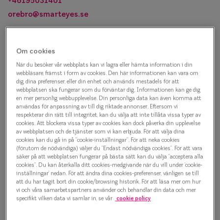
+46195031401
Progressi
orebro@smarteyes.se
Enkelslip
Terminalg
Om cookies
Boka tid
Läsglasög
När du besöker vår webbplats kan vi lagra eller hämta information i din
Välj datum
webbläsare, främst i form av cookies. Den här informationen kan vara om
dig, dina preferenser, eller din enhet och används mestadels för att
Olika glas 
webbplatsen ska fungerar som du förväntar dig. Informationen kan ge dig
3 aug. - 23 aug.
en mer personlig webbupplevelse. Din personliga data kan även komma att
användas för anpassning av till dig riktade annonser. Eftersom vi
Kollektio
Mån
Tis
Ons
Tor
Fre
Lör
Sön
respekterar din rätt till integritet, kan du välja att inte tillåta vissa typer av
Taberg by
cookies. Att blockera vissa typer av cookies kan dock påverka din upplevelse
av webbplatsen och de tjänster som vi kan erbjuda. För att välja dina
cookies kan du gå in på ”cookie-inställningar”. För att neka cookies
Efva Attl
(förutom de nödvändiga) väljer du ”Endast nödvändiga cookies”. För att vara
säker på att webbplatsen fungerar på bästa sätt kan du välja ”acceptera alla
Oscar Jac
cookies”. Du kan återkalla ditt cookies-medgivande när du vill under ’cookie-
inställningar’ nedan. För att ändra dina cookies-preferenser, vänligen se till
att du har tagit bort din cookie/browsing historik. För att läsa mer om hur
Smarteyes
vi och våra samarbetspartners använder och behandlar din data och mer
specifikt vilken data vi samlar in, se vår
cookie policy
Dagar med tillgängliga tider
Trender o