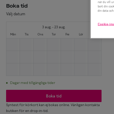
när du vill u
Boka tid
bort din coo
Efva Attling X S
Polariserande solglasögon
din data och 
Välj datum
Oscar Jacobson 
Så väljer du rätt solglasögon
Cookie-ins
3 aug. - 23 aug.
Smarteyes Summ
Mån
Tis
Ons
Tor
Fre
Lör
Sön
Dagar med tillgängliga tider
Boka tid
Syntest för körkort kan ej bokas online. Vänligen kontakta
butiken för en drop-in-tid.