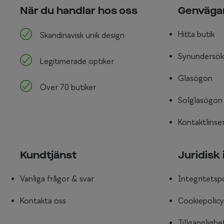
När du handlar hos oss
Genväga
Hitta butik
Skandinavisk unik design
Synundersök
Legitimerade optiker
Glasögon
Över 70 butiker
Solglasögon
Kontaktlinse
Kundtjänst
Juridisk
Vanliga frågor & svar
Integritetsp
Kontakta oss
Cookiepolicy
Tillgänglighe