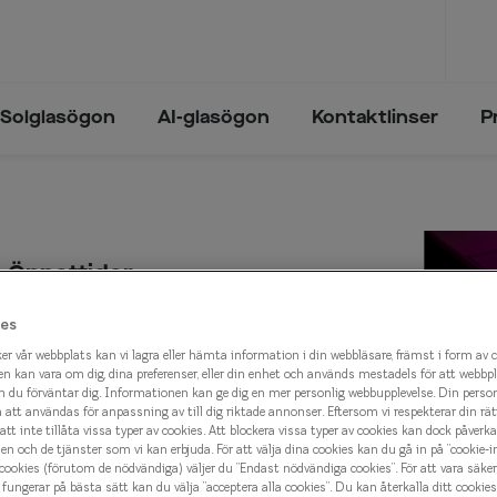
Solglasögon
AI-glasögon
Kontaktlinser
P
Trender och inspiration
Synfel
Trender och inspiration
ögon
Glasögon & solglasögon 2026
Närsynthet
Glasögon & solglasögon 2026
sögon
Solglasögon - trender 2025
Översynthet
Öppettider
n
Solglasögon - trender 2024
Ålderssynthet
es
Måndag
09:00 - 18:00
Astigmatism
er vår webbplats kan vi lagra eller hämta information i din webbläsare, främst i form av 
Tisdag
09:00 - 18:00
n kan vara om dig, dina preferenser, eller din enhet och används mestadels för att webbp
lval
 du förväntar dig. Informationen kan ge dig en mer personlig webbupplevelse. Din perso
tt användas för anpassning av till dig riktade annonser. Eftersom vi respekterar din rätt t
Onsdag
09:00 - 18:00
att inte tillåta vissa typer av cookies. Att blockera vissa typer av cookies kan dock påverk
n och de tjänster som vi kan erbjuda. För att välja dina cookies kan du gå in på ”cookie-in
Torsdag
09:00 - 18:00
 cookies (förutom de nödvändiga) väljer du ”Endast nödvändiga cookies”. För att vara säker
fungerar på bästa sätt kan du välja ”acceptera alla cookies”. Du kan återkalla ditt cooki
eyes