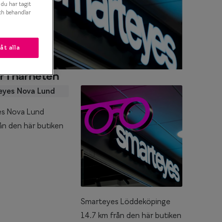
t du har tagit
ch behandlar
låt alla
r i närheten
s Nova Lund
ån den här butiken
Smarteyes Löddeköpinge
14.7 km från den här butiken