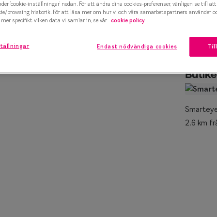
Fredag
09:00 - 18:00
nder ’cookie-inställningar’ nedan. För att ändra dina cookies-preferenser, vänligen se till at
kie/browsing historik. För att läsa mer om hur vi och våra samarbetspartners använder o
marteyes
Lördag
10:00 - 16:00
mer specifikt vilken data vi samlar in, se vår
cookie policy
x Smarteyes
Söndag
Stängd
tällningar
Endast nödvändiga cookies
Til
er Collection
Butike
Smarteye
2.6 km fr