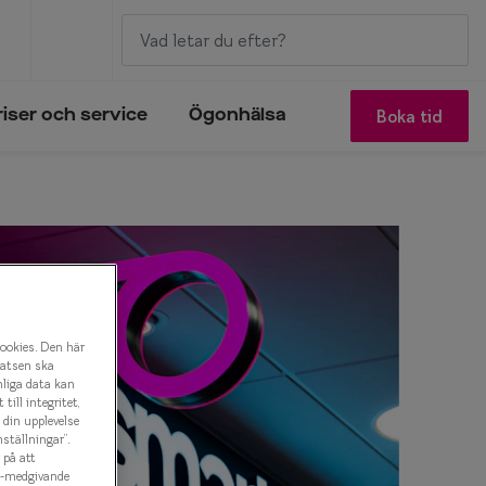
Boka tid
riser och service
Ögonhälsa
cookies. Den här
latsen ska
nliga data kan
ill integritet,
a din upplevelse
ställningar”.
 på att
es-medgivande