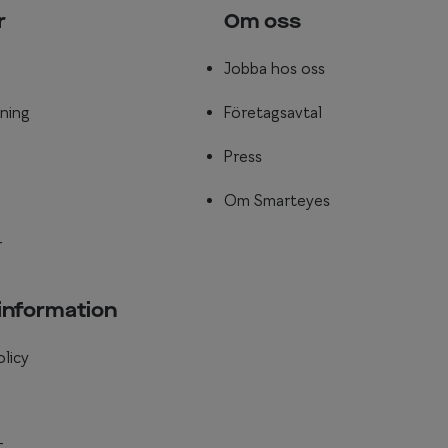
r
Om oss
Jobba hos oss
ning
Företagsavtal
Press
Om Smarteyes
r
 information
olicy
t