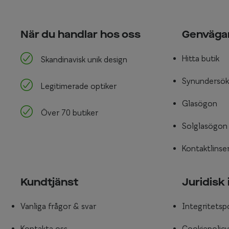
När du handlar hos oss
Genväga
Hitta butik
Skandinavisk unik design
Synundersök
Legitimerade optiker
Glasögon
Över 70 butiker
Solglasögon
Kontaktlinse
Kundtjänst
Juridisk
Vanliga frågor & svar
Integritetsp
Kontakta oss
Cookiepolicy