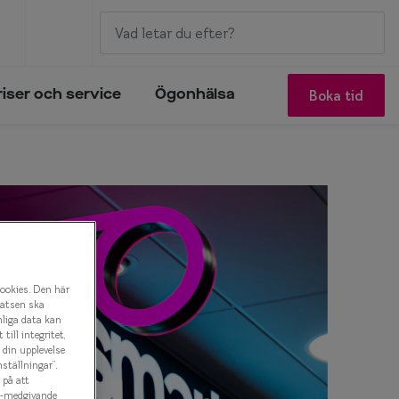
Boka tid
riser och service
Ögonhälsa
cookies. Den här
latsen ska
nliga data kan
ill integritet,
a din upplevelse
ställningar”.
 på att
es-medgivande