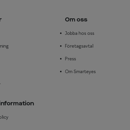
r
Om oss
Jobba hos oss
ning
Företagsavtal
Press
Om Smarteyes
r
 information
olicy