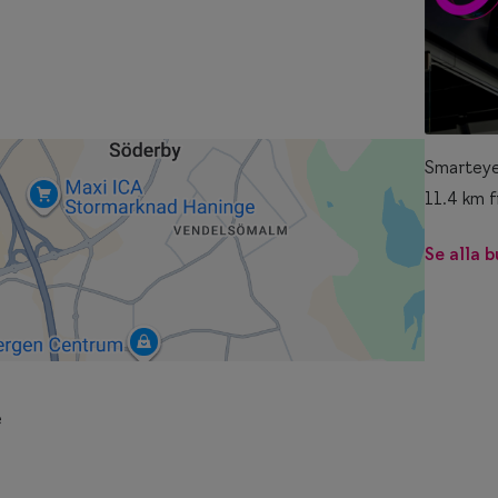
Smarteye
11.4 km f
Se alla b
e