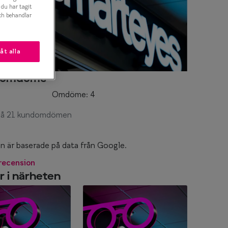
t du har tagit
ch behandlar
låt alla
somdöme
Omdöme: 4
 på 21 kundomdömen
är baserade på data från Google.
 recension
r i närheten