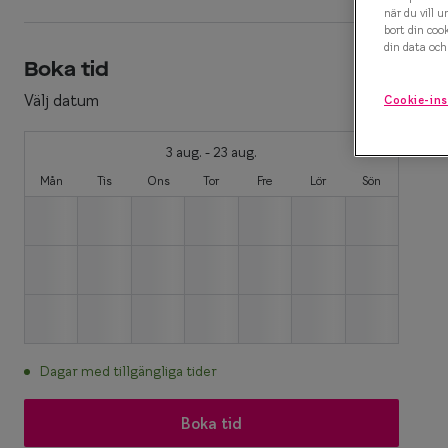
när du vill u
bort din coo
Efva Attling X S
Polariserande solglasögon
din data och 
Boka tid
Oscar Jacobson 
Så väljer du rätt solglasögon
Välj datum
Cookie-ins
Smarteyes Summ
3 aug. - 23 aug.
Mån
Tis
Ons
Tor
Fre
Lör
Sön
Dagar med tillgängliga tider
Boka tid