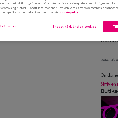
Fredag
10:00 - 20:00
nder ’cookie-inställningar’ nedan. För att ändra dina cookies-preferenser, vänligen se till at
kie/browsing historik. För att läsa mer om hur vi och våra samarbetspartners använder o
marteyes
Lördag
10:00 - 18:00
mer specifikt vilken data vi samlar in, se vår
cookie policy
x Smarteyes
Söndag
10:00 - 18:00
tällningar
Endast nödvändiga cookies
Til
er Collection
Butik
baserat
Omdömen 
Skriv en
Butike