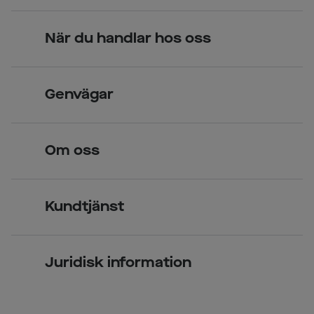
09:00 - 18:00
10:00 - 16:00
När du handlar hos oss
Stängd
Skandinavisk unik design
Genvägar
Legitimerade optiker
Hitta butik
Om oss
Över 70 butiker
Synundersökning
Jobba hos oss
Glasögon
Kundtjänst
Företagsavtal
Solglasögon
Vanliga frågor & svar
Press
Kontaktlinser
Juridisk information
Kontakta oss
Om Smarteyes
Integritetspolicy