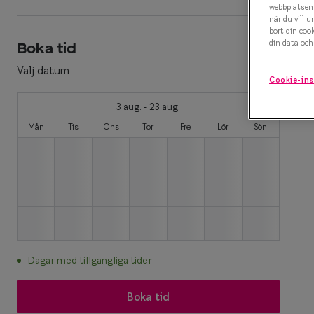
webbplatsen 
när du vill u
Efva Attling X S
Polariserande solglasögon
bort din coo
din data och 
Boka tid
Oscar Jacobson 
Så väljer du rätt solglasögon
Välj datum
Smarteyes Summ
Cookie-ins
3 aug. - 23 aug.
Mån
Tis
Ons
Tor
Fre
Lör
Sön
Dagar med tillgängliga tider
Boka tid