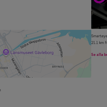
Smarteye
21.1 km f
Se alla b
e