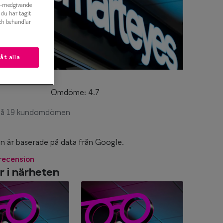
es-medgivande
t du har tagit
ch behandlar
låt alla
somdöme
Omdöme: 4.7
 på 19 kundomdömen
är baserade på data från Google.
 recension
r i närheten