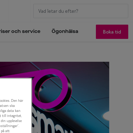
Boka tid
riser och service
Ögonhälsa
cookies. Den här
latsen ska
nliga data kan
ill integritet,
a din upplevelse
ställningar”.
 på att