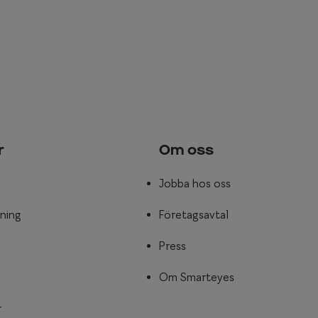
r
Om oss
Jobba hos oss
ning
Företagsavtal
Press
Om Smarteyes
r